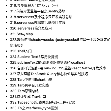
316
.
异步编程入门之RxJs（一）
317
.
前端异常监控平台之Sentry落地
318
.
serverless及小程序云开发实践总结
319
.
serverless部署前后端项目实践
320
.
serverless简介及应用
321
.
Set与Map
322
.
教你使用shadowsocks+justmysocks5搭建一个高效稳定的
翻墙服务
323
.
shell入门
324
.
Sublime Text3常用快捷键
325
.
sublimeText3配置浏览器预览路径localhost
326
.
告别样式混乱-用Tailwind CSS重塑React Native开发效率
327
.
深入理解TanStack Query核心价值与实战技巧
328
.
Taro中使用Echart小结
329
.
Taro跨平台开发实践
330
.
Taro原理总结
331
.
持续集成 Travis CI
332
.
Typescript实践总结[基础+工程+实践]
333
.
TS之interface与type区别