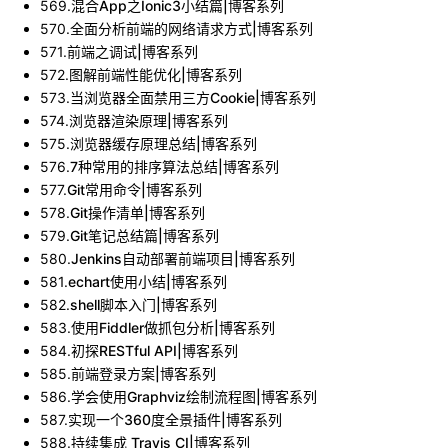
569
.
混合App之Ionic3小结篇|博客系列
570
.
全面分析前端的网络请求方式|博客系列
571
.
前端之调试|博客系列
572
.
图解前端性能优化|博客系列
573
.
当浏览器全面禁用三方Cookie|博客系列
574
.
浏览器渲染原理|博客系列
575
.
浏览器缓存原理总结|博客系列
576
.
7种常用的排序算法总结|博客系列
577
.
Git常用命令|博客系列
578
.
Git操作清单|博客系列
579
.
Git笔记总结篇|博客系列
580
.
Jenkins自动部署前端项目|博客系列
581
.
echart使用小结|博客系列
582
.
shell脚本入门|博客系列
583
.
使用Fiddler做抓包分析|博客系列
584
.
初探RESTful API|博客系列
585
.
前端登录方案|博客系列
586
.
学会使用Graphviz绘制流程图|博客系列
587
.
实现一个360度全景插件|博客系列
588
.
持续集成 Travis CI|博客系列