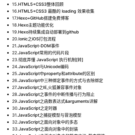
15
.
HTML5+CSS3整体回顾
16
.
HTML5+CSS3 最酷的 loading 效果收集
17
.
Hexo+GitHub搭建免费博客
18
.
Hexo主题功能优化
19
.
Hexo持续集成自动部署到github
20
.
Ionic之iOS打包流程
21
.
JavaScript-DOM事件
22
.
JavaScript常用的代码片段
23
.
彻底弄懂 JavaScript 执行机制[转]
24
.
JavaScript与Unicode编码
25
.
JavaScript中property和attribute的区别
26
.
JavaScript中三种绑定事件的方式与去除绑定
27
.
JavaScript之IE,火狐兼容事件对象
28
.
JavaScript之事件的中断传播与行为阻止
29
.
JavaScript之函数表达式&arguments详解
30
.
JavaScript之定时器
31
.
JavaScript之捕捉模型与冒泡模型
32
.
JavaScript之面向对象中的多态
33
.
JavaScript之面向对象中的封装