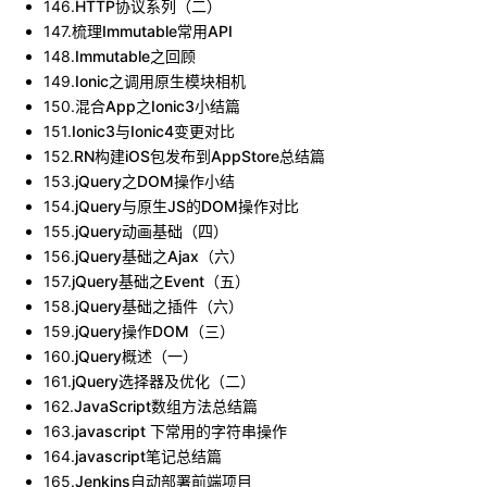
146
.
HTTP协议系列（二）
147
.
梳理Immutable常用API
148
.
Immutable之回顾
149
.
Ionic之调用原生模块相机
150
.
混合App之Ionic3小结篇
151
.
Ionic3与Ionic4变更对比
152
.
RN构建iOS包发布到AppStore总结篇
153
.
jQuery之DOM操作小结
154
.
jQuery与原生JS的DOM操作对比
155
.
jQuery动画基础（四）
156
.
jQuery基础之Ajax（六）
157
.
jQuery基础之Event（五）
158
.
jQuery基础之插件（六）
159
.
jQuery操作DOM（三）
160
.
jQuery概述（一）
161
.
jQuery选择器及优化（二）
162
.
JavaScript数组方法总结篇
163
.
javascript 下常用的字符串操作
164
.
javascript笔记总结篇
165
.
Jenkins自动部署前端项目