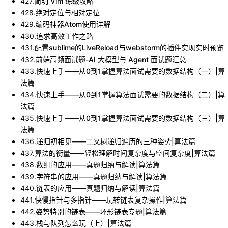
427
.
简明 Vim 练级攻略
428
.
绝对定位与相对定位
429
.
编码神器Atom使用详解
430
.
追求高效工作之路
431
.
配置sublime的LiveReload与webstorm的插件实现实时预览
432
.
前端高频面试题-AI 大模型与 Agent 面试题汇总
433
.
快速上手——从0到1掌握算法面试需要的数据结构（一）|算
法篇
434
.
快速上手——从0到1掌握算法面试需要的数据结构（二）|算
法篇
435
.
快速上手——从0到1掌握算法面试需要的数据结构（三）|算
法篇
436
.
递归初相见——二叉树递归遍历的三种姿势|算法篇
437
.
算法的衡量——轻松理解时间复杂度与空间复杂度|算法篇
438
.
数组的应用——真题归纳与解读|算法篇
439
.
字符串的应用——真题归纳与解读|算法篇
440
.
链表的应用——真题归纳与解读|算法篇
441
.
快慢指针与多指针——玩转链表复杂操作|算法篇
442
.
姿势特别的链表——环形链表专题|算法篇
443
.
栈与队列怎么玩（上）|算法篇