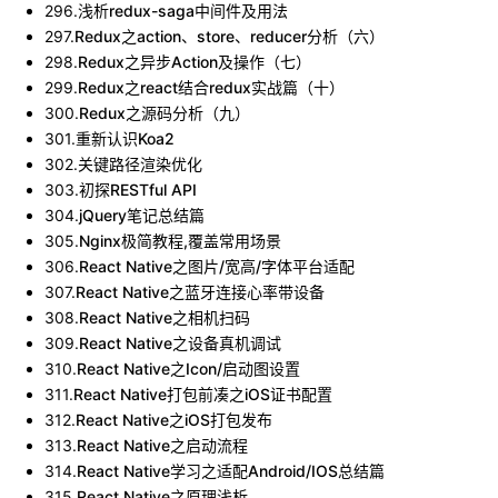
296
.
浅析redux-saga中间件及用法
297
.
Redux之action、store、reducer分析（六）
298
.
Redux之异步Action及操作（七）
299
.
Redux之react结合redux实战篇（十）
300
.
Redux之源码分析（九）
301
.
重新认识Koa2
302
.
关键路径渲染优化
303
.
初探RESTful API
304
.
jQuery笔记总结篇
305
.
Nginx极简教程,覆盖常用场景
306
.
React Native之图片/宽高/字体平台适配
307
.
React Native之蓝牙连接心率带设备
308
.
React Native之相机扫码
309
.
React Native之设备真机调试
310
.
React Native之Icon/启动图设置
311
.
React Native打包前凑之iOS证书配置
312
.
React Native之iOS打包发布
313
.
React Native之启动流程
314
.
React Native学习之适配Android/IOS总结篇
315
.
React Native之原理浅析