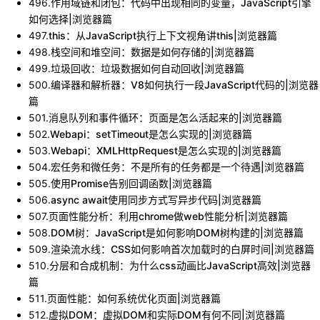
496
.
作用域链和闭包：代码中出现相同的变量，JavaScript引擎
如何选择|浏览器篇
497
.
this：从JavaScript执行上下文视角讲this|浏览器篇
498
.
栈空间和堆空间：数据是如何存储的|浏览器篇
499
.
垃圾回收：垃圾数据如何自动回收|浏览器篇
500
.
编译器和解析器：V8如何执行一段JavaScript代码的|浏览器
篇
501
.
消息队列和事件循环：页面是怎么活起来的|浏览器篇
502
.
Webapi：setTimeout是怎么实现的|浏览器篇
503
.
Webapi：XMLHttpRequest是怎么实现的|浏览器篇
504
.
宏任务和微任务：不是所有的任务都是一个待遇|浏览器篇
505
.
使用Promise告别回调函数|浏览器篇
506
.
async await使用同步方式写异步代码|浏览器篇
507
.
页面性能分析：利用chrome做web性能分析|浏览器篇
508
.
DOM树：JavaScript是如何影响DOM树构建的|浏览器篇
509
.
渲染流水线：CSS如何影响首次加载时的白屏时间|浏览器篇
510
.
分层和合成机制：为什么css动画比JavaScript高效|浏览器
篇
511
.
页面性能：如何系统优化页面|浏览器篇
512
.
虚拟DOM：虚拟DOM和实际DOM有何不同|浏览器篇