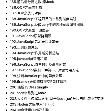
185
.
前后端分离之数据Mock
186
.
OOP之面向对象
187
.
OOP之类与对象
188
.
JavaScript工程项目的一系列最佳实践
189
.
JavaScript及jQuery中的各种宽高属性图解
190
.
OOP之原型与原型链
191
.
JavaScript原型链回顾
192
.
JavaScript启示录阅读笔录
193
.
正则回顾总结
194
.
JavaScript作用域分析总结
195
.
javascript常用积累
196
.
JavaScript原生数组及高阶函数
197
.
JavaScript数组、字符串、对象常用方法
198
.
浅谈JavaScript中的异步处理
199
.
iframe+表单跨域提交POST请求
200
.
浅析JSON.stringify
201
.
nodejs系列之Koa2
202
.
大文件上传解决方案-基于Node.js的分片与断点续传实践
203
.
Nodejs之简单入门（一）
204
.
学会使用Curl调试接口