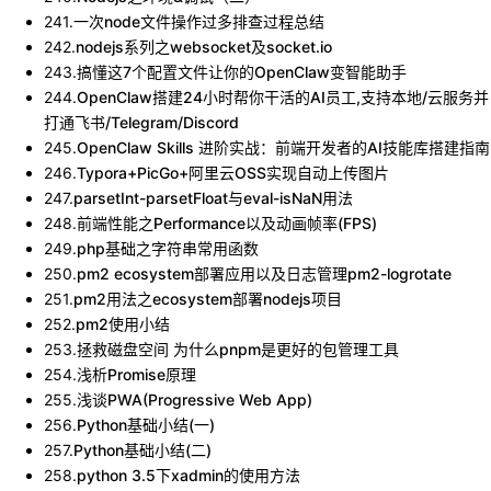
241
.
一次node文件操作过多排查过程总结
242
.
nodejs系列之websocket及socket.io
243
.
搞懂这7个配置文件让你的OpenClaw变智能助手
244
.
OpenClaw搭建24小时帮你干活的AI员工,支持本地/云服务并
打通飞书/Telegram/Discord
245
.
OpenClaw Skills 进阶实战：前端开发者的AI技能库搭建指南
246
.
Typora+PicGo+阿里云OSS实现自动上传图片
247
.
parsetInt-parsetFloat与eval-isNaN用法
248
.
前端性能之Performance以及动画帧率(FPS)
249
.
php基础之字符串常用函数
250
.
pm2 ecosystem部署应用以及日志管理pm2-logrotate
251
.
pm2用法之ecosystem部署nodejs项目
252
.
pm2使用小结
253
.
拯救磁盘空间 为什么pnpm是更好的包管理工具
254
.
浅析Promise原理
255
.
浅谈PWA(Progressive Web App)
256
.
Python基础小结(一)
257
.
Python基础小结(二)
258
.
python 3.5下xadmin的使用方法