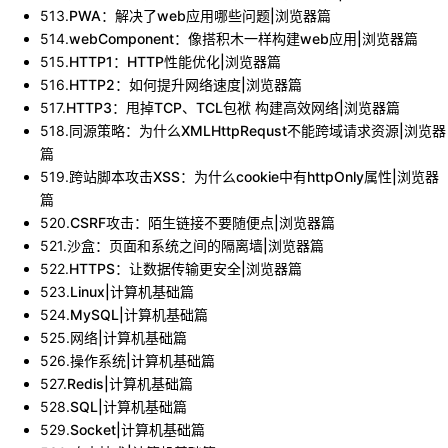
513
.
PWA：解决了web应用哪些问题|浏览器篇
514
.
webComponent：像搭积木一样构建web应用|浏览器篇
515
.
HTTP1：HTTP性能优化|浏览器篇
516
.
HTTP2：如何提升网络速度|浏览器篇
517
.
HTTP3：甩掉TCP、TCL包袱 构建高效网络|浏览器篇
518
.
同源策略：为什么XMLHttpRequst不能跨域请求资源|浏览器
篇
519
.
跨站脚本攻击XSS：为什么cookie中有httpOnly属性|浏览器
篇
520
.
CSRF攻击：陌生链接不要随便点|浏览器篇
521
.
沙盒：页面和系统之间的隔离墙|浏览器篇
522
.
HTTPS：让数据传输更安全|浏览器篇
523
.
Linux|计算机基础篇
524
.
MySQL|计算机基础篇
525
.
网络|计算机基础篇
526
.
操作系统|计算机基础篇
527
.
Redis|计算机基础篇
528
.
SQL|计算机基础篇
529
.
Socket|计算机基础篇