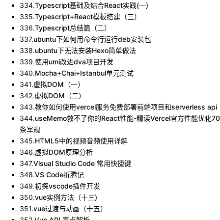
334
.
Typescript基础及结合React实践(一)
335
.
Typescript+React模板搭建（三）
336
.
Typescript总结篇（二）
337
.
ubuntu下如何用命令行运行deb安装包
338
.
ubuntu下无法安装Hexo简单做法
339
.
使用umi改进dva项目开发
340
.
Mocha+Chai+Istanbul单元测试
341
.
虚拟DOM（一）
342
.
虚拟DOM（二）
343
.
教你如何使用vercel服务免费部署前端项目和serverless api
344
.
useMemo救不了你的React性能-精读Vercel官方性能优化70
条军规
345
.
HTML5中的视频音频使用详解
346
.
虚拟DOM原理分析
347
.
Visual Studio Code 常用快捷键
348
.
VS Code折腾记
349
.
初探vscode插件开发
350
.
vue实例方法（十三)
351
.
vue过渡与动画（十五）
352
.
Vue API 盲点解析