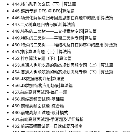
444
.
栈与队列怎么玩（下）|算法篇
445
.
遍历专题 DFS 与 BFS|算法篇
446
.
场景化解读递归与回溯思想在真题中的应用|算法篇
447
.
二叉树真题归纳与解读|算法篇
448
.
特殊的二叉树——二叉搜索树专题|算法篇
449
.
特殊的二叉树——平衡二叉树专题|算法篇
450
.
特殊的二叉树——堆结构及其在排序中的应用|算法篇
451
.
排序算法专题（上）|算法篇
452
.
排序算法专题（下）|算法篇
453
.
普通人也能吃透的动态规划思想专题（上）|算法篇
454
.
普通人也能吃透的动态规划思想专题（下）|算法篇
455
.
JS数据结构介绍|算法篇
456
.
JS数据结构应用场景|算法篇
457
.
前端高频面试题-每日一题
458
.
前端高频面试题-基础篇
459
.
前端高频面试题-综合篇
460
.
前端高频面试题-设计模式
461
.
前端高频面试题-手写题及详细解析
462
.
前端高频面试题一日速成复习指南