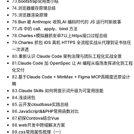
73
.
bootstrap常用类小结
74
.
浏览器缓存原理总结
75
.
浏览器渲染原理
76
.
Bun 被 Anthropic 收购,AI 编码时代的 JS 运行时新故事
77
.
JS 中的 call、apply、bind 方法
78
.
Charles+模拟器抓安卓7以上https接口过程总结
79
.
Charles 抓包 iOS 真机 HTTPS 全流程实战从代理到证书信任
一次讲透
80
.
重新认识 Claude Code 架构治理与团队工程化实战全景
81
.
Claude Code 加 OpenSpec 让 AI 编程从临场发挥进化到工程
化交付
82
.
基于Claude Code + MinMax + Figma MCP高精度还原设计
稿
83
.
Claude Skills 如何将提示词升级为可复用技能
84
.
浅谈闭包
85
.
云开发cloudbase实践总结
86
.
JavaScript&&PHP常用函数对比
87
.
初探Cordova结合Vue
88
.
web开发中跨域解决方案
89
.
css常用属性梳理（一）