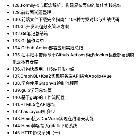
128
.
Formily核心概念解析，构建复杂表单的最佳实践总结
129
.
前端面试题整理
130
.
前端文件下载完全指南：10+种方案对比与实战代码
131
.
Git开发流程分支管理方案
132
.
Git笔记总结篇
133
.
Git操作清单
134
.
Github Action部署应用实践总结
135
.
把手把手带你基于Github Actions构建docker镜像部署到腾
讯云私有仓库
136
.
好物快应用、H5端开发小结
137
.
GraphQL+Koa2实现服务端API结合Apollo+Vue
138
.
学会使用Graphviz绘制流程图
139
.
gulp学习总结篇
140
.
基于gulp的工作流配置
141
.
HTML5之API总结
142
.
hasLayout知多少
143
.
Hexo接入DaoVoice实现在线聊天功能
144
.
Hexo博客接入gitalk评论系统
145
.
HTTP协议系列（一）