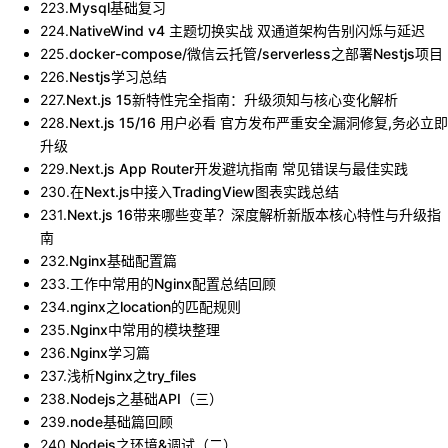
223
.
Mysql基础复习
224
.
NativeWind v4 主题切换实战 双通道架构告别闪烁与延迟
225
.
docker-compose/微信云托管/serverless之部署Nestjs项目
226
.
Nestjs学习总结
227
.
Next.js 15新特性完全指南：升级须知与核心变化解析
228
.
Next.js 15/16 用户必看 官方发布严重安全漏洞修复,务必立即
升级
229
.
Next.js App Router开发避坑指南 常见错误与最佳实践
230
.
在Next.js中接入TradingView图表实践总结
231
.
Next.js 16带来哪些变革？深度解析新版本核心特性与升级指
南
232
.
Nginx基础配置篇
233
.
工作中常用的Nginx配置总结回顾
234
.
nginx之location的匹配规则
235
.
Nginx中常用的模块整理
236
.
Nginx学习篇
237
.
浅析Nginx之try_files
238
.
Nodejs之基础API（三）
239
.
node基础篇回顾
240
.
Nodejs之环境&调试（二）