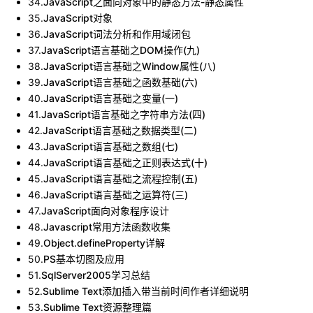
34
.
JavaScript之面向对象中的静态方法-静态属性
35
.
JavaScript对象
36
.
JavaScript词法分析和作用域闭包
37
.
JavaScript语言基础之DOM操作(九)
38
.
JavaScript语言基础之Window属性(八)
39
.
JavaScript语言基础之函数基础(六)
40
.
JavaScript语言基础之变量(一)
41
.
JavaScript语言基础之字符串方法(四)
42
.
JavaScript语言基础之数据类型(二)
43
.
JavaScript语言基础之数组(七)
44
.
JavaScript语言基础之正则表达式(十)
45
.
JavaScript语言基础之流程控制(五)
46
.
JavaScript语言基础之运算符(三)
47
.
JavaScript面向对象程序设计
48
.
Javascript常用方法函数收集
49
.
Object.defineProperty详解
50
.
PS基本切图及应用
51
.
SqlServer2005学习总结
52
.
Sublime Text添加插入带当前时间作者详细说明
53
.
Sublime Text资源整理篇