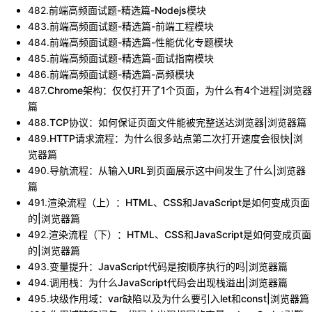
482
.
前端高频面试题-精选篇-Nodejs模块
483
.
前端高频面试题-精选篇-前端工程模块
484
.
前端高频面试题-精选篇-性能优化专题模块
485
.
前端高频面试题-精选篇-面试指南模块
486
.
前端高频面试题-精选篇-高频模块
487
.
Chrome架构：仅仅打开了1个页面，为什么有4个进程|浏览器
篇
488
.
TCP协议：如何保证页面文件能被完整送达浏览器|浏览器篇
489
.
HTTP请求流程：为什么很多站点第二次打开速度会很快|浏
览器篇
490
.
导航流程：从输入URL到页面展示这中间发生了什么|浏览器
篇
491
.
渲染流程（上）：HTML、CSS和JavaScript是如何变成页面
的|浏览器篇
492
.
渲染流程（下）：HTML、CSS和JavaScript是如何变成页面
的|浏览器篇
493
.
变量提升：JavaScript代码是按顺序执行的吗|浏览器篇
494
.
调用栈：为什么JavaScript代码会出现栈溢出|浏览器篇
495
.
块级作用域：var缺陷以及为什么要引入let和const|浏览器篇