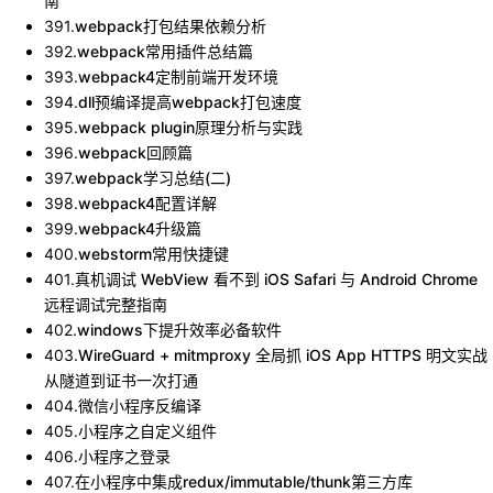
南
391
.
webpack打包结果依赖分析
392
.
webpack常用插件总结篇
393
.
webpack4定制前端开发环境
394
.
dll预编译提高webpack打包速度
395
.
webpack plugin原理分析与实践
396
.
webpack回顾篇
397
.
webpack学习总结(二)
398
.
webpack4配置详解
399
.
webpack4升级篇
400
.
webstorm常用快捷键
401
.
真机调试 WebView 看不到 iOS Safari 与 Android Chrome
远程调试完整指南
402
.
windows下提升效率必备软件
403
.
WireGuard + mitmproxy 全局抓 iOS App HTTPS 明文实战
从隧道到证书一次打通
404
.
微信小程序反编译
405
.
小程序之自定义组件
406
.
小程序之登录
407
.
在小程序中集成redux/immutable/thunk第三方库