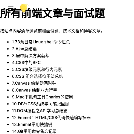
所有前端文章与面试题
按站点内容清单浏览前端面试题、技术文档和博客文章。
1
.
73条日常Linux shell命令汇总
2
.
Ajax总结篇
3
.
居中解决方案荟萃
4
.
CSS中的BFC
5
.
CSS块级元素和行内元素
6
.
CSS 组合选择符用法总结
7
.
Canvas 绘制动画时钟
8
.
Canvas 绘制八大行星
9
.
Mac下抓包工具Charles的使用
10
.
DIV+CSS系统学习笔记回顾
11
.
DOM编程之API学习总结篇
12
.
Emmet：HTML/CSS代码快速编写神器
13
.
Emmet常用快捷键
14
.
Git常用命令备忘记录