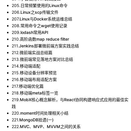
205
.
日常频繁使用的Linux命令
206
.
Linux之scp传输文件
207
.
Linux与Docker系统运维总结
208
.
常用命令之wget使用记录
209
.
lodash常用API
210
.
高阶函数map reduce filter
211
.
Jenkins部署微前端方案实践总结
212
.
微前端实战总结篇
213
.
微前端常见落地方案对比总结
214
.
移动端适配
215
.
移动设备分辨率预览
216
.
移动端布局适配方案
217
.
移动端优化篇
218
.
移动端meta标签一览
219
.
MobX核心概念解析，与React协同构建响应式应用的最佳实
践
220
.
moment时间处理相关小结
221
.
MongoDB拾遗(一)
222
.
MVC、MVP、MVVM之间的关系