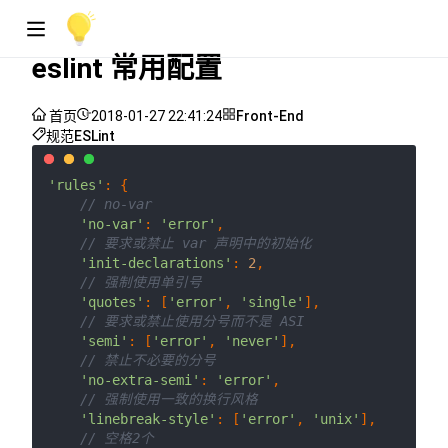
eslint 常用配置
首页
2018-01-27 22:41:24
Front-End
规范
ESLint
'rules'
: {

// no-var
'no-var'
: 
'error'
,

// 要求或禁止 var 声明中的初始化
'init-declarations'
: 
2
,

// 强制使用单引号
'quotes'
: [
'error'
, 
'single'
],

// 要求或禁止使用分号而不是 ASI
'semi'
: [
'error'
, 
'never'
],

// 禁止不必要的分号
'no-extra-semi'
: 
'error'
,

// 强制使用一致的换行风格
'linebreak-style'
: [
'error'
, 
'unix'
],

// 空格2个