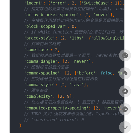
'indent'
: [
'error'
, 
2
, {
'SwitchCase'
: 
1
}],

// 指定数组的元素之间要以空格隔开(,后面)， never参
'array-bracket-spacing'
: [
2
, 
'never'
],

// 在块级作用域外访问块内定义的变量是否报错提示
'block-scoped-var'
: 
0
,

// if while function 后面的{必须与if在同一行，j
'brace-style'
: [
2
, 
'1tbs'
, {
'allowSingleLine'
:
// 双峰驼命名格式
'camelcase'
: 
2
,

// 数组和对象键值对最后一个逗号， never参数：不能带
'comma-dangle'
: [
2
, 
'never'
],

// 控制逗号前后的空格
'comma-spacing'
: [
2
, {
'before'
: 
false
, 
'after'
// 控制逗号在行尾出现还是在行首出现
'comma-style'
: [
2
, 
'last'
],

// 圈复杂度
'complexity'
: [
2
, 
9
],

// 以方括号取对象属性时，[ 后面和 ] 前面是否需要空格, 可
'computed-property-spacing'
: [
2
, 
'never'
],

// TODO 关闭 强制方法必须返回值，TypeScript强类
// 'consistent-return': 0