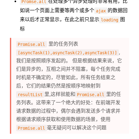
在处理多个异步处理时非常有用，比
Promse.all
如说一个页面上需要等两个或多个
的数据回
ajax
来以后才正常显示，在此之前只显示
图
loading
标
里的任务列表
Promise.all
,
[asyncTask(1),asyncTask(2),asyncTask(3)]
我们是按照顺序发起的。 但是根据结果来说，它
们是异步的，互相之间并不阻塞，每个任务完成
时机是不确定的，尽管如此，所有任务结束之
后，它们的结果仍然是按顺序地映射到
里,这样就能和
里的任
resultList
Promise.all
务列表。这带来了一个绝大的好处：在前端开发
请求数据的过程中，偶尔会遇到发送多个请求并
根据请求顺序获取和使用数据的场景，使用
毫无疑问可以解决这个问题
Promise.all