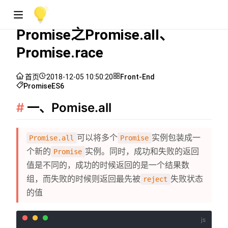
Promise之Promise.all、
Promise.race
首页
2018-12-05 10:50:20
Front-End
Promise
ES6
一、Pomise.all
可以将多个
实例包装成一
Promise.all
Promise
个新的
实例。同时，成功和失败的返回
Promise
值是不同的，成功的时候返回的是一个结果数
组，而失败的时候则返回最先被
失败状态
reject
的值