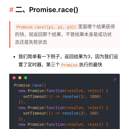
二、Promise.race()
里面哪个结果获得
Promise.race([p1, p2, p3])
的快，就返回那个结果，不管结果本身是成功状
态还是失败状态
我们简单看一下例子，返回结果为3，因为我们设
置了定时器，第三个
执行的最快
Promise
Promise
.
race
([

new
Promise
(
function
(
resolve, reject
) {

setTimeout
(
() =>
resolve
(
1
), 
1000
)

  }),

new
Promise
(
function
(
resolve, reject
) {

setTimeout
(
() =>
resolve
(
2
), 
100
)

  }),

new
Promise
(
function
(
resolve, reject
) {
