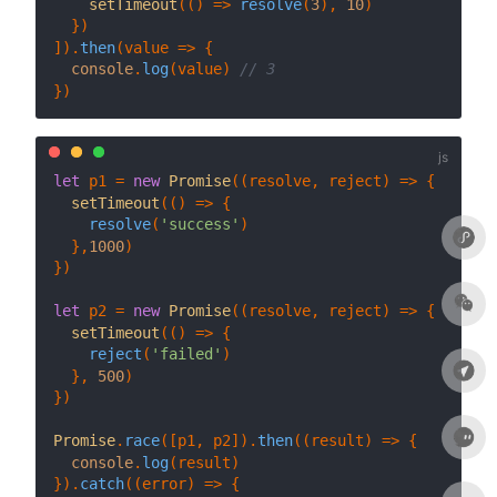
setTimeout
(
() =>
resolve
(
3
), 
10
)

  })

]).
then
(
value
 =>
 {

console
.
log
(value) 
// 3
let
 p1 = 
new
Promise
(
(
resolve, reject
) =>
 {

setTimeout
(
() =>
 {

resolve
(
'success'
)

  },
1000
)

})

let
 p2 = 
new
Promise
(
(
resolve, reject
) =>
 {

setTimeout
(
() =>
 {

reject
(
'failed'
)

  }, 
500
)

})

Promise
.
race
([p1, p2]).
then
(
(
result
) =>
 {

console
.
log
(result)

}).
catch
(
(
error
) =>
 {
