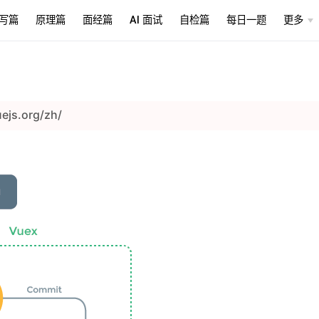
写篇
原理篇
面经篇
AI 面试
自检篇
每日一题
更多
）
uejs.org/zh/