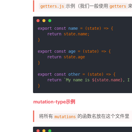
示例（我们一般使用
getters.js
getters
export
const
name
 = (
state
) => {

return
 state.
name
;

}

export
const
age
 = (
state
) => {

return
 state.
age
}

export
const
other
 = (
state
) => {

return
`My name is 
${state.name}
, I 
mutation-type示例
将所有
的函数名放在这个文件里
mutations