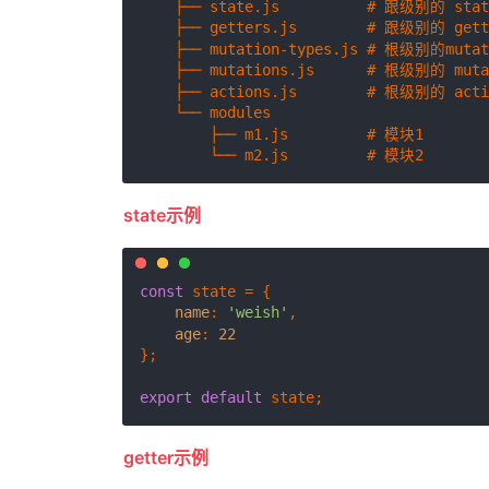
    ├── state.js          # 跟级别的 state
    ├── getters.js        # 跟级别的 gette
    ├── mutation-types.js # 根级别的m
    ├── mutations.js      # 根级别的 mutat
    ├── actions.js        # 根级别的 actio
    └── modules

        ├── m1.js         # 模块1

state示例
const
 state = {

name
: 
'weish'
,

age
: 
22
};

export
default
getter示例