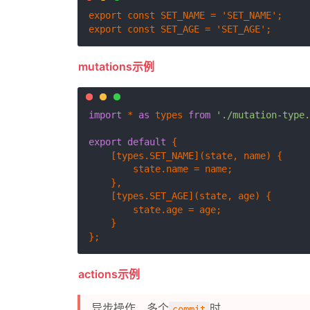
export const SET_NAME = 'SET_NAME';

mutations示例
import
 * 
as
 types 
from
'./mutation-type.
export
default
 {

    [types.
SET_NAME
](state, name) {

        state.
name
 = name;

    },

    [types.
SET_AGE
](state, age) {

        state.
age
 = age;

    }

actions示例
异步操作、多个
时
commit