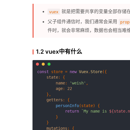
就是把需要共享的变量全部存储
vuex
父子组件通信时，我们通常会采用
prop
件时，就会非常麻烦，数据也会相当难
1.2 vuex中有什么
const
 store = 
new
Vuex
.
Store
({

state
: {

name
: 
'weish'
,

age
: 
22
    },

getters
: {

personInfo
(
state
) {

return
`My name is 
${state.n
        }

    }

mutations
: {
