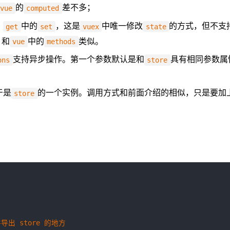
的
差不多；
vue
computed
、
中的
，这是
中唯一修改
的方式，但不支
get
set
vuex
state
。和
中的
类似。
vue
methods
支持异步操作。第一个参数默认是和
具有相同参数属
ons
store
于是
的一个实例。调用方式和前面介绍的相似，只是要加
store
并导出 store 的地方
