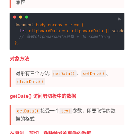
兼容
document
.
body
.
oncopy
 = 
e
 =>
 {

let
 clipboardData = e.
clipboardData
 || 
window
.
cl
// 获取clipboardData对象 + do something
对象方法
对象有三个方法:
、
、
getData()
setData()
clearData()
getData() 访问剪切板中的数据
接受一个
参数，即要取得的数
getData()
text
据的格式
在复制、剪切、粘贴触发的事件的数据