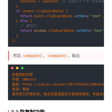
    textFont = copyFont; 
// 没超过十个字 则采用被复
  }

if
 (event.
clipboardData
) {

return
 event.
clipboardData
.
setData
(
'text'
, tex
  } 
else
 {

// 兼容IE
return
window
.
clipboardData
.
setData
(
'text'
, te
  }

然后
、
，输出:
command+c
command+v
你复制的内容

作者：OBKoro1

链接：https://juejin.im/user/58714f0eb123db4a2eb953
来源：掘金
