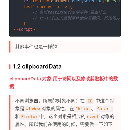
let
 test1 = 
document
.
querySelector
(
'#test1'
);

    test1.
oncopy
 = 
e
 =>
 {

// 监听test1发生的复制事件 做点什么
// test1发生的复制事件会触发回调，其他地方不
</
script
>
其他事件也是一样的
1.2 clipboardData
clipboardData 对象:用于访问以及修改剪贴板中的数
据
不同浏览器，所属的对象不同：在
中这个对
IE
象是
对象的属性，在
、
window
Chrome
Safari
和
中，这个对象是相应的
对象的
Firefox
event
属性。所以我们在使用的时候，需要做一下如下