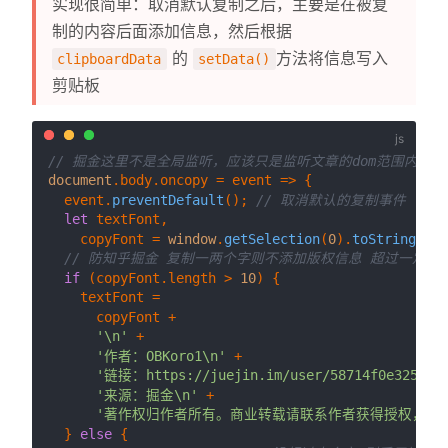
实现很简单：取消默认复制之后，主要是在被复
制的内容后面添加信息，然后根据
的
方法将信息写入
clipboardData
setData()
剪贴板
// 掘金这里不是全局监听，应该只是监听文章的dom范围内。
document
.
body
.
oncopy
 = 
event
 =>
 {

  event.
preventDefault
(); 
// 取消默认的复制事件
let
 textFont,

    copyFont = 
window
.
getSelection
(
0
).
toString
(); 
// 防知乎掘金 复制一两个字则不添加版权信息 超过一定长
if
 (copyFont.
length
 > 
10
) {

    textFont =

      copyFont +

'\n'
 +

'作者：OBKoro1\n'
 +

'链接：https://juejin.im/user/58714f0e325b123
'来源：掘金\n'
 +

'著作权归作者所有。商业转载请联系作者获得授权，非
  } 
else
 {
