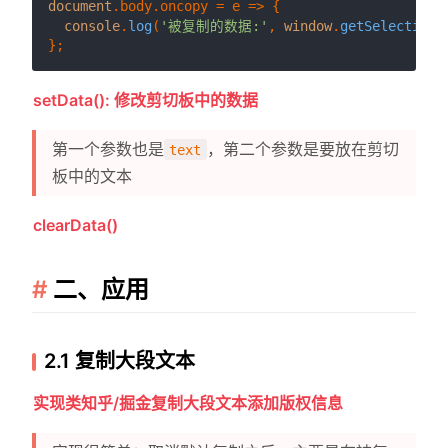
document
.
body
.
oncopy
 = 
e
 =>
 {

console
.
log
(
'被复制的数据:'
, 
window
.
getSelection
(
setData(): 修改剪切板中的数据
第一个参数也是
，第二个参数是要放在剪切
text
板中的文本
clearData()
二、应用
2.1 复制大段文本
实现类知乎/掘金复制大段文本添加版权信息