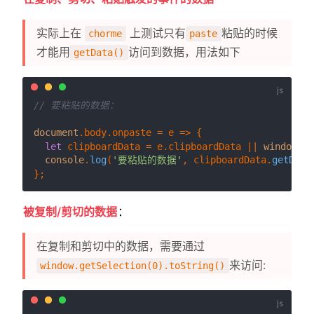
实际上在
上测试只有
粘贴的时候
chorme
paste
才能用
访问到数据，用法如下
getData()
// 要粘贴的数据：
document
.
body
.
onpaste
 = 
e
 =>
 {

let
 clipboardData = e.
clipboardData
 || 
window
.
cl
console
.
log
(
'要粘贴的数据'
, clipboardData.
getData
被复制/剪切的数据
：
在复制和剪切中的数据，需要通过
来访问:
window.getSelection(0).toString()