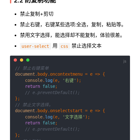
2.2 防复制功能
禁止复制+剪切
禁止右键，右键某些选项:全选，复制，粘贴等。
禁用文字选择，能选择却不能复制，体验很差。
用
禁止选择文本
user-select
css
// 禁止右键菜单
document
.
body
.
oncontextmenu
 = 
e
 =>
 {

console
.
log
(e, 
'右键'
);

return
false
;

// e.preventDefault();
// 禁止文字选择。
document
.
body
.
onselectstart
 = 
e
 =>
 {

console
.
log
(e, 
'文字选择'
);

return
false
;

// e.preventDefault();