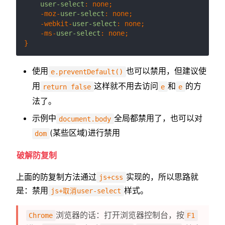
user-select
: none;

    -moz-
user-select
: none;

    -webkit-
user-select
: none;

    -ms-
user-select
: none;

使用
也可以禁用，但建议使
e.preventDefault()
用
这样就不用去访问
和
的方
return false
e
e
法了。
示例中
全局都禁用了，也可以对
document.body
(某些区域)进行禁用
dom
破解防复制
上面的防复制方法通过
实现的，所以思路就
js+css
是：禁用
样式。
js+取消user-select
浏览器的话：打开浏览器控制台，按
Chrome
F1