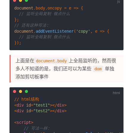
document
.
body
.
oncopy
 = 
e
 =>
 {

// 监听全局复制 做点什么
// 还有这种写法：
document
.
addEventListener
(
'copy'
, 
e
 =>
 {

// 监听全局复制 做点什么
上面是在
上全局监听的，然而很
document.body
多人不知道的是，我们还可以为某些
单独
dom
添加剪切板事件
<
div
id
=
"test1"
>
</
div
>
<
div
id
=
"test2"
>
</
div
>
<
script
>
// 写法一样：