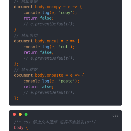
// 禁止复制
document
.
body
.
oncopy
 = 
e
 =>
 {

console
.
log
(e, 
'copy'
);

return
false
;

// e.preventDefault();
// 禁止剪切
document
.
body
.
oncut
 = 
e
 =>
 {

console
.
log
(e, 
'cut'
);

return
false
;

// e.preventDefault();
// 禁止粘贴
document
.
body
.
onpaste
 = 
e
 =>
 {

console
.
log
(e, 
'paste'
);

return
false
;

// e.preventDefault();
/** css 禁止文本选择 这样不会触发js**/
body
 {
