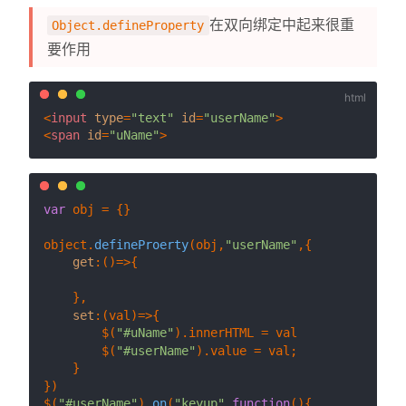
在双向绑定中起来很重
Object.defineProperty
要作用
<
input
type
=
"text"
id
=
"userName"
>
<
span
id
=
"uName"
>
var
 obj = {}

object.
defineProerty
(obj,
"userName"
,{

get
:
()=>
{

    },

set
:
(
val
)=>
{

        $(
"#uName"
).
innerHTML
 = val

        $(
"#userName"
).
value
 = val;

    }

})

$(
"#userName"
).
on
(
"keyup"
,
function
(
){
