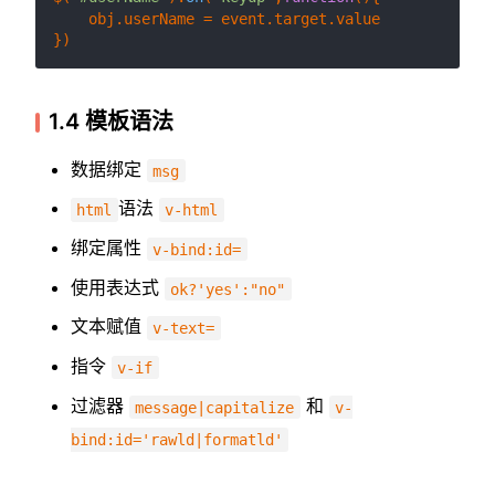
    obj.
userName
 = event.
target
.
value
1.4 模板语法
数据绑定
msg
语法
html
v-html
绑定属性
v-bind:id=
使用表达式
ok?'yes':"no"
文本赋值
v-text=
指令
v-if
过滤器
和
message|capitalize
v-
bind:id='rawld|formatld'