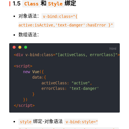
1.5
和
绑定
Class
Style
对象语法：
v-bind:class="{
active:isActive,'text-danger':hasError }"
数组语法：
<
div
v-bind:class
=
"[activeClass, errorClass]"
>
</
di
<
script
>
new
Vue
({

data
:{

activeClass
: 
"active"
,

errorClass
: 
'text-danger'
        }   

</
script
>
绑定-对象语法
style
v-bind:style="