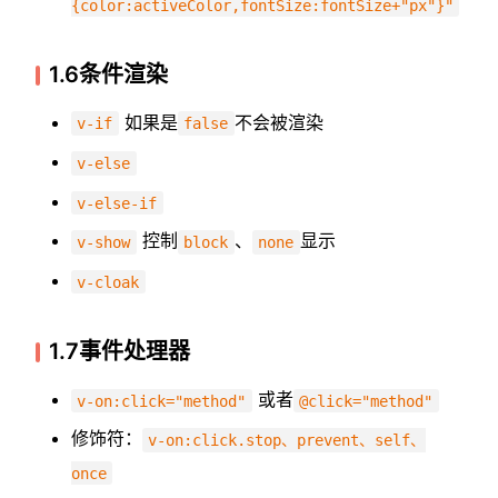
{color:activeColor,fontSize:fontSize+"px"}"
1.6条件渲染
如果是
不会被渲染
v-if
false
v-else
v-else-if
控制
、
显示
v-show
block
none
v-cloak
1.7事件处理器
或者
v-on:click="method"
@click="method"
修饰符：
v-on:click.stop、prevent、self、
once