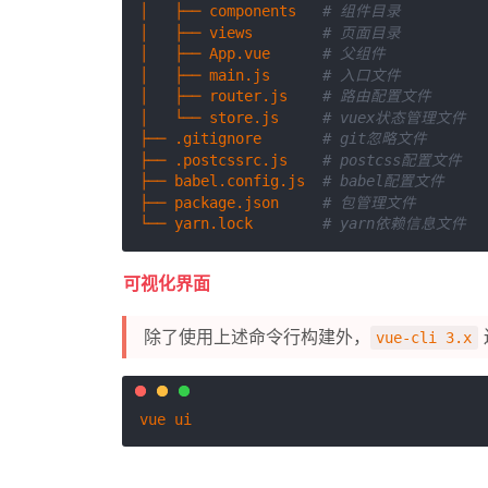
│   ├── components   
# 组件目录
│   ├── views        
# 页面目录
│   ├── App.vue      
# 父组件
│   ├── main.js      
# 入口文件
│   ├── router.js    
# 路由配置文件
│   └── store.js     
# vuex状态管理文件
├── .gitignore       
# git忽略文件
├── .postcssrc.js    
# postcss配置文件
├── babel.config.js  
# babel配置文件
├── package.json     
# 包管理文件
└── yarn.lock        
# yarn依赖信息文件
可视化界面
除了使用上述命令行构建外，
vue-cli 3.x