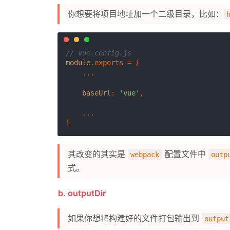
你想要将项目地址加一个二级目录，比如：
// vue.config.js
module
.
exports
 = {

    ...

baseUrl
: 
'vue'
,

    ...

其改变的其实是
配置文件中
webpack
outp
式。
b. outputDir
如果你想将构建好的文件打包输出到
output