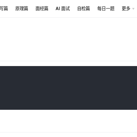
写篇
原理篇
面经篇
AI 面试
自检篇
每日一题
更多