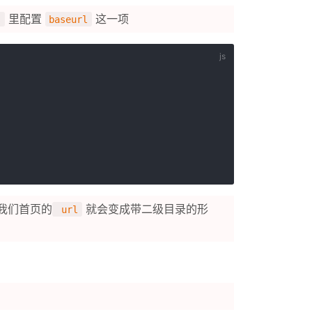
里配置
这一项
s
baseurl
我们首页的
就会变成带二级目录的形
url