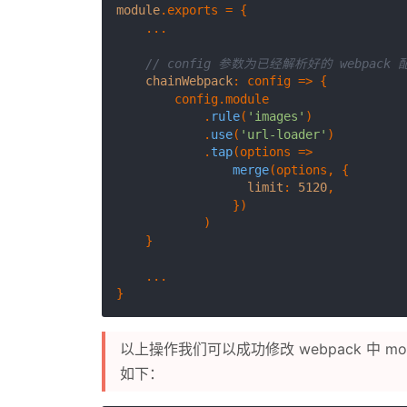
module
.
exports
 = {

    ...

// config 参数为已经解析好的 webpack 
chainWebpack
: 
config
 =>
 {

        config.
module
            .
rule
(
'images'
)

            .
use
(
'url-loader'
)

            .
tap
(
options
 =>
merge
(options, {

limit
: 
5120
,

                })

            )

    }

    ...

以上操作我们可以成功修改 webpack 中 modul
如下：