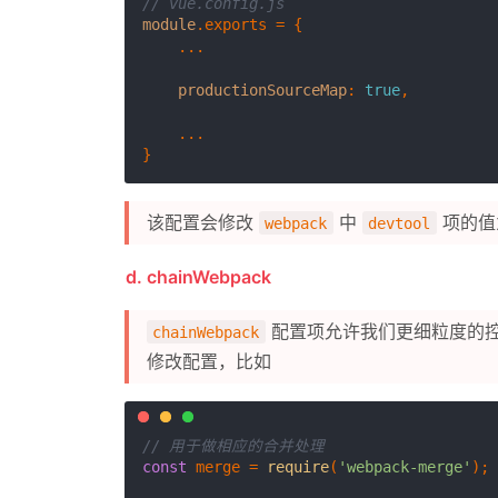
// vue.config.js
module
.
exports
 = {

    ...

productionSourceMap
: 
true
,

    ...

该配置会修改
中
项的
webpack
devtool
d. chainWebpack
配置项允许我们更细粒度的
chainWebpack
修改配置，比如
// 用于做相应的合并处理
const
 merge = 
require
(
'webpack-merge'
);
