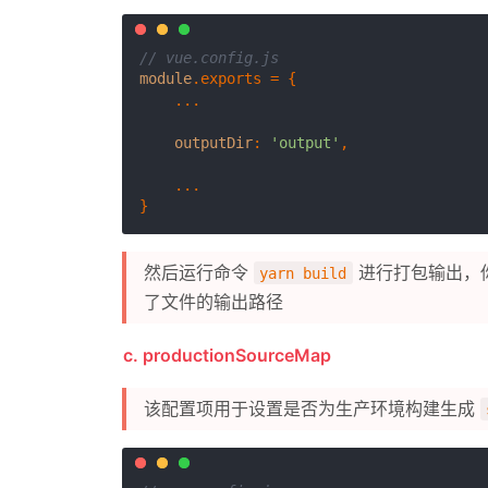
// vue.config.js
module
.
exports
 = {

    ...

outputDir
: 
'output'
,

    ...

然后运行命令
进行打包输出，
yarn build
了文件的输出路径
c. productionSourceMap
该配置项用于设置是否为生产环境构建生成