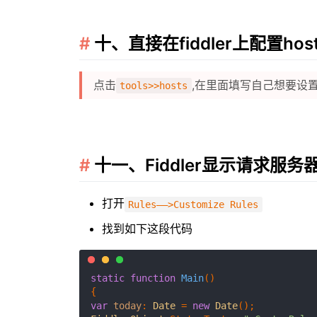
十、直接在fiddler上配置hos
点击
,在里面填写自己想要设
tools>>hosts
十一、Fiddler显示请求服
打开
Rules——>Customize Rules
找到如下这段代码
static
function
Main
(
)

var
today
: 
Date
 = 
new
Date