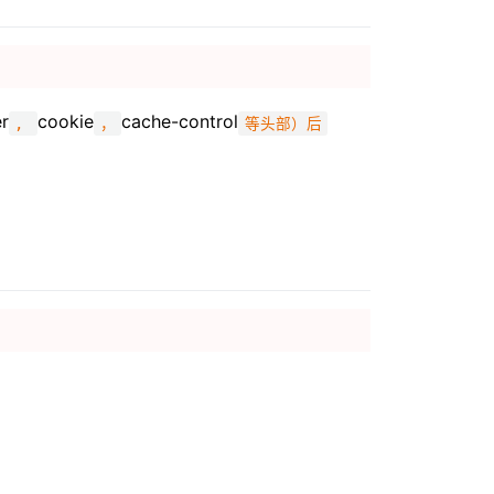
er
cookie
cache-control
,
，
等头部）后