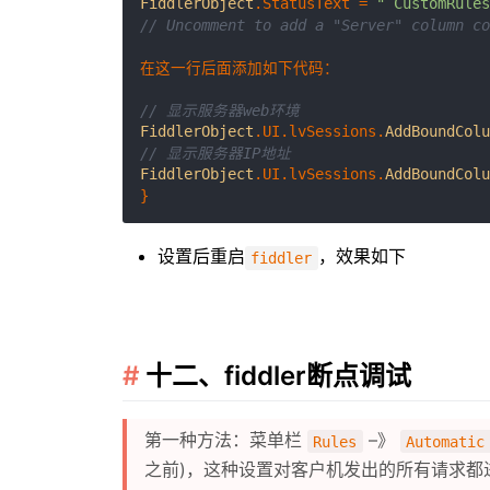
FiddlerObject
.
StatusText
 = 
" CustomRules
// Uncomment to add a "Server" column co
在这一行后面添加如下代码：

// 显示服务器web环境
FiddlerObject
.
UI
.
lvSessions
.
AddBoundColu
// 显示服务器IP地址
FiddlerObject
.
UI
.
lvSessions
.
AddBoundColu
设置后重启
，效果如下
fiddler
十二、fiddler断点调试
第一种方法：菜单栏
–》
Rules
Automatic
之前)，这种设置对客户机发出的所有请求都