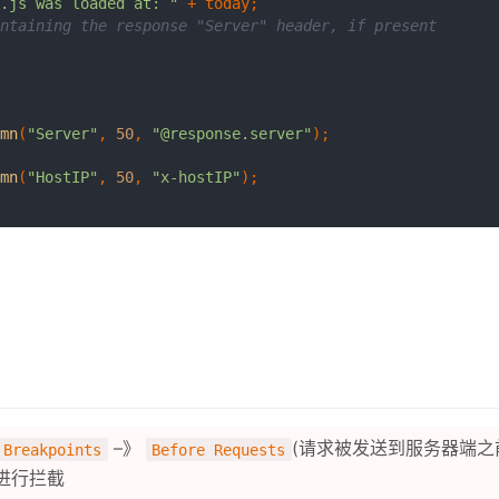
.js was loaded at: "
ntaining the response "Server" header, if present
mn
(
"Server"
, 
50
, 
"@response.server"
mn
(
"HostIP"
, 
50
, 
"x-hostIP"
);

–》
(请求被发送到服务器端之
 Breakpoints
Before Requests
进行拦截