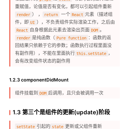
重赋值，论值是否有变化，都可以引起组件重新
） ，
一个
元素（描述组
render
return
React
件，即
），不负责组件实际渲染工作，之后由
UI
自身根据此元素去渲染出页面
。
React
DOM
是纯函数（
：函数的返
render
Pure function
回结果只依赖于它的参数；函数执行过程里面没
有副作用），不能在里面执行
，
this.setState
会有改变组件状态的副作用
1.2.3 componentDidMount
组件挂载到
后调用，且只会被调用一次
DOM
1.3 第三个是组件的更新(update)阶段
引起的
更新或父组件重新
setState
state