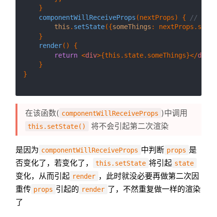
    }

componentWillReceiveProps
(
nextProps
) { 
// 父
this
.
setState
({
someThings
: nextProps.
someT
    }

render
(
) {

return
<
div
>
{this.state.someThings}
</
div
>
    }

}

在该函数(
)中调用
componentWillReceiveProps
将不会引起第二次渲染
this.setState()
是因为
中判断
是
componentWillReceiveProps
props
否变化了，若变化了，
将引起
this.setState
state
变化，从而引起
，此时就没必要再做第二次因
render
重传
引起的
了，不然重复做一样的渲染
props
render
了