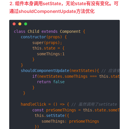
2. 组件本身调用setState，无论state有没有变化。可
通过shouldComponentUpdate方法优化
class
Child
extends
Component
 {

constructor
(
props
) {

super
(props);

this
.
state
 = {

someThings
:
1
        }

   }

shouldComponentUpdate
(
nextStates
){ 
// 应该使用
if
(nextStates.
someThings
 === 
this
.
state
.
so
return
false
        }

    }

   handleClick = 
() =>
 { 
// 虽然调用了setState ，但
const
 preSomeThings = 
this
.
state
.
someThing
this
.
setState
({

someThings
: preSomeThings

         })
