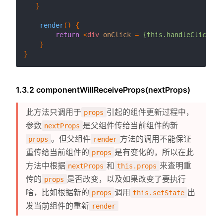
   }

render
(
) {

return
<
div
onClick
 = 
{this.handleClick}
>
{
    }

1.3.2 componentWillReceiveProps(nextProps)
此方法只调用于
引起的组件更新过程中，
props
参数
是父组件传给当前组件的新
nextProps
。但父组件
方法的调用不能保证
props
render
重传给当前组件的
是有变化的，所以在此
props
方法中根据
和
来查明重
nextProps
this.props
传的
是否改变，以及如果改变了要执行
props
啥，比如根据新的
调用
出
props
this.setState
发当前组件的重新
render