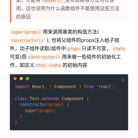
render()
用，这也说明为什么函数组件不能使用这些方法
的原因
用来调用基类的构造方法(
super(props)
), 也将父组件的props注入给子组
constructor()
件，功子组件读取(组件中
只读不可变，
props
state
可变)而
用来做一些组件的初始化工
constructor()
作，如定义
的初始内容
this.state
import
React
, { 
Component
 } 
from
'react'
;

class
Test
extends
Component
 {

constructor
(
props
) {

super
(props);

  }
