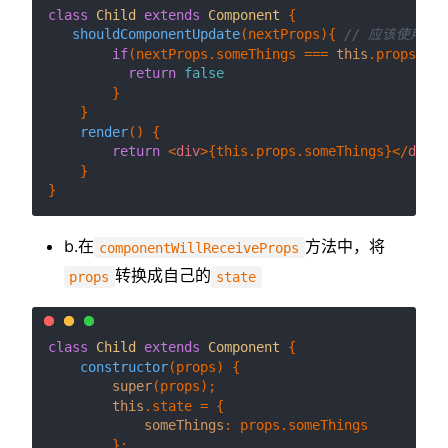
class
Child
extends
Component
 {

shouldComponentUpdate
(
nextProps
){ 
// 应该使用这
if
(nextProps.
someThings
 === 
this
.
props
.
som
return
false
        }

    }

render
(
) {

return
<
div
>
{this.props.someThings}
</
div
>
    }

b.在
方法中，将
componentWillReceiveProps
转换成自己的
props
state
class
Child
extends
Component
 {

constructor
(
props
) {

super
(props);

this
.
state
 = {

someThings
: props.
someThings
        };
