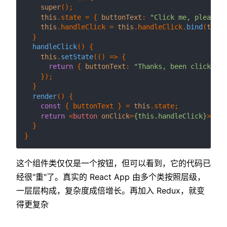
super
();

this
.
state
 = { 
buttonText
: 
"Click me, please"
 
this
.
handleClick
 = 
this
.
handleClick
.
bind
(
this
)
  }

handleClick
(
) {

this
.
setState
(
() =>
 {

return
 { 
buttonText
: 
"Thanks, been clicked!"
    });

  }

render
(
) {

const
 { buttonText } = 
this
.
state
;

return
<
button
onClick
=
{this.handleClick}
>
{but
  }

这个组件类仅仅是一个按钮，但可以看到，它的代码已
经很"重"了。真实的 React App 由多个类按照层级，
一层层构成，复杂度成倍增长。再加入 Redux，就变
得更复杂