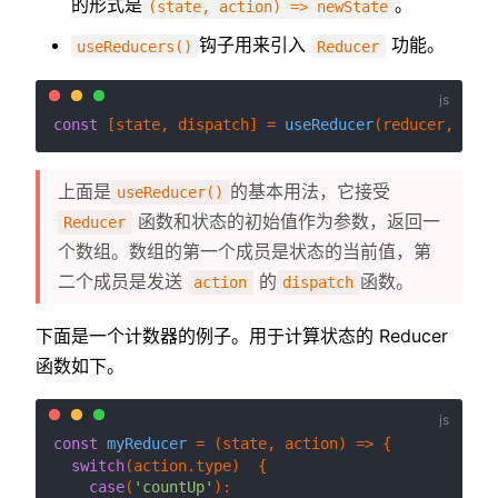
的形式是
。
(state, action) => newState
钩子用来引入
功能。
useReducers()
Reducer
const
 [state, dispatch] = 
useReducer
上面是
的基本用法，它接受
useReducer()
函数和状态的初始值作为参数，返回一
Reducer
个数组。数组的第一个成员是状态的当前值，第
二个成员是发送
的
函数。
action
dispatch
下面是一个计数器的例子。用于计算状态的 Reducer
函数如下。
const
myReducer
 = (
state, action
) => {

switch
(action.
type
)  {

case
(
'countUp'
):
