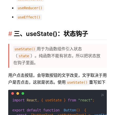
useReducer()
useEffect()
三、useState()：状态钩子
用于为函数组件引入状态
useState()
（
）。纯函数不能有状态，所以把状态放
state
在钩子里面。
用户点击按钮，会导致按钮的文字改变，文字取决于用
户是否点击，这就是状态。使用
重写如下
useState()
import
React
, { useState } 
from
"react"
;

export
default
function
Button
(
)  {

const
  [buttonText, setButtonText] =  
useState
(
"