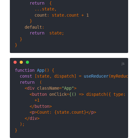
return
  {

        ...state,

count
: state.
count
 + 
1
      }

default
:

return
  state;

  }

function
App
(
) {

const
 [state, dispatch] = 
useReducer
(myReducer, 
return
  (

<
div
className
=
"App"
>
<
button
onClick
=
{()
 =>
 dispatch({ type: 'cou
        +1

</
button
>
<
p
>
Count: {state.count}
</
p
>
</
div
>
  );
