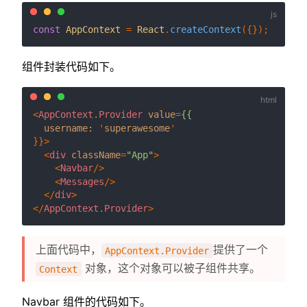
const
AppContext
 = 
React
.
createContext
组件封装代码如下。
<
AppContext.Provider
value
=
{{
username:
 '
superawesome
'

}}>
<
div
className
=
"App"
>
<
Navbar
/>
<
Messages
/>
</
div
>
</
AppContext.Provider
>
上面代码中，
提供了一个
AppContext.Provider
对象，这个对象可以被子组件共享。
Context
Navbar 组件的代码如下。