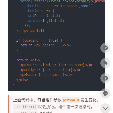
fetch
(
`https://swapi.co/api/people/
${personId}
      .
then
(
response
 =>
 response.
json
())

      .
then
(
data
 =>
 {

setPerson
(data);

setLoading
(
false
);

      });

  }, [personId])

if
 (loading === 
true
) {

return
<
p
>
Loading ...
</
p
>
  }

return
<
div
>
<
p
>
You're viewing: {person.name}
</
p
>
<
p
>
Height: {person.height}
</
p
>
<
p
>
Mass: {person.mass}
</
p
>
</
div
>
上面代码中，每当组件参数
发生变化，
personId
就会执行。组件第一次渲染时，
useEffect()