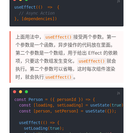
useEffect
(
()  =>
  {

// Async Action
上面用法中，
接受两个参数。第一
useEffect()
个参数是一个函数，异步操作的代码放在里面。
第二个参数是一个数组，用于给出 Effect 的依赖
项，只要这个数组发生变化，
就会
useEffect()
执行。第二个参数可以省略，这时每次组件渲染
时，就会执行
。
useEffect()
const
Person
 = (
{ personId }
) => {

const
 [loading, setLoading] = 
useState
(
true
);

const
 [person, setPerson] = 
useState
({});

useEffect
(
() =>
 {

setLoading
(
true
); 
