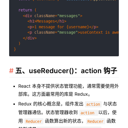
return
 (

<
div
className
=
"messages"
>
<
h1
>
Messages
</
h1
>
<
p
>
1 message for {username}
</
p
>
<
p
className
=
"message"
>
useContext is awesome
</
div
>
  )

五、useReducer()：action 钩子
React 本身不提供状态管理功能，通常需要使用外
部库。这方面最常用的库是 Redux。
Redux 的核心概念是，组件发出
与状态
action
管理器通信。状态管理器收到
以后，使
action
用
函数算出新的状态，
函数
Reducer
Reducer