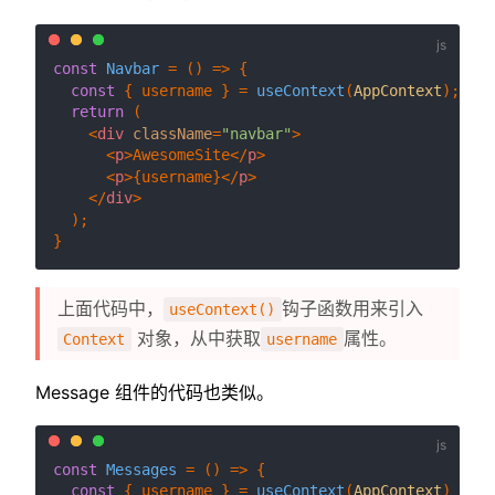
const
Navbar
 = (
) => {

const
 { username } = 
useContext
(
AppContext
);

return
 (

<
div
className
=
"navbar"
>
<
p
>
AwesomeSite
</
p
>
<
p
>
{username}
</
p
>
</
div
>
  );

上面代码中，
钩子函数用来引入
useContext()
对象，从中获取
属性。
Context
username
Message 组件的代码也类似。
const
Messages
 = (
) => {

const
 { username } = 
useContext
(
AppContext
)
