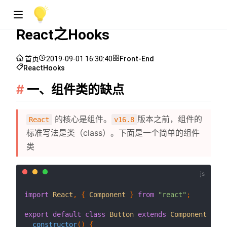
React之Hooks
首页
2019-09-01 16:30:40
Front-End
React
Hooks
一、组件类的缺点
的核心是组件。
版本之前，组件的
React
v16.8
标准写法是类（class）。下面是一个简单的组件
类
import
React
, { 
Component
 } 
from
"react"
;

export
default
class
Button
extends
Component
 {

constructor
(
) {
