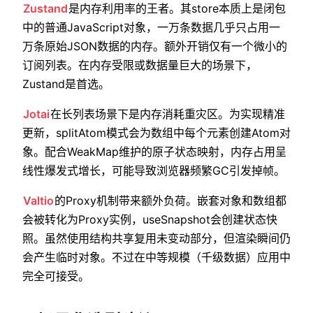
Zustand
是内存利用率的王者。其store本质上是闭包
中的普通JavaScript对象，一万条数据几乎只占用一
万条原始JSON数据的内存。额外开销仅有一个微小的
订阅列表。在内存受限或数据量巨大的场景下，
Zustand是首选。
Jotai
在长列表场景下是内存消耗重灾区。为实现精准
更新，splitAtom模式会为数组中每个元素创建Atom对
象。配合WeakMap维护的原子状态映射，内存占用呈
线性爆发式增长，可能导致浏览器频繁GC引发掉帧。
Valtio
的Proxy机制带来额外负荷。嵌套对象和数组都
会被转化为Proxy实例，useSnapshot会创建状态快
照。虽然使用结构共享复用未变动部分，但渲染瞬间仍
会产生临时对象。不过在中等规模（千级数据）应用中
完全可接受。