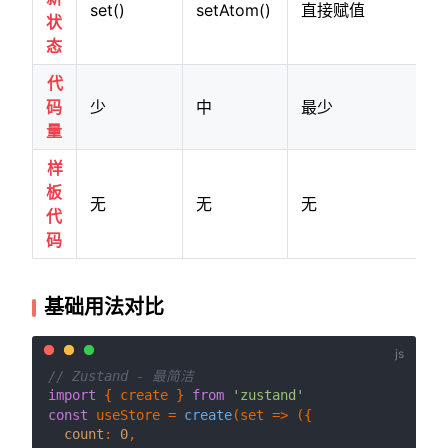
set()
setAtom()
直接赋值
d
状
态
代
码
少
中
最少
量
样
板
无
无
无
代
a
码
基础用法对比
// Zustand - 最简洁
import
 { create } 
from
'zustand'
const
 useStore = 
create
(
set
 =>
 ({

count
: 
0
,
