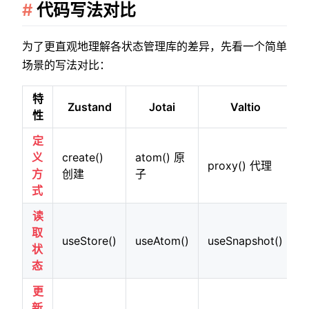
代码写法对比
为了更直观地理解各状态管理库的差异，先看一个简单
场景的写法对比：
特
Zustand
Jotai
Valtio
性
定
义
create()
atom() 原
proxy() 代理
c
方
创建
子
式
读
取
useStore()
useAtom()
useSnapshot()
u
状
态
更
新