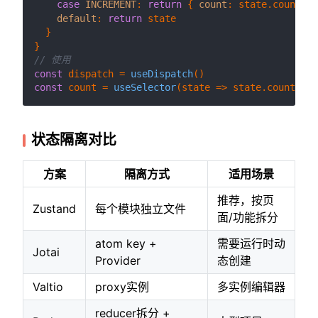
case
INCREMENT
: 
return
 { 
count
: state.
count
 + 
default
: 
return
 state

  }

// 使用
const
 dispatch = 
useDispatch
const
 count = 
useSelector
(
state
 =>
 state.
counter
.
c
状态隔离对比
方案
隔离方式
适用场景
推荐，按页
Zustand
每个模块独立文件
面/功能拆分
atom key +
需要运行时动
Jotai
Provider
态创建
Valtio
proxy实例
多实例编辑器
reducer拆分 +