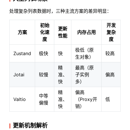
处理复杂列表数据时，三种主流方案的差异明显：
初始
开发
更新
方案
化速
内存占用
复杂
性能
度
度
极低（原
Zustand
极快
快
较高
生对象）
精
最高（原
Jotai
较慢
准、
子实例
偏高
快
多）
精
偏高
中等
Valtio
准、
（Proxy开
低
偏慢
快
销）
更新机制解析