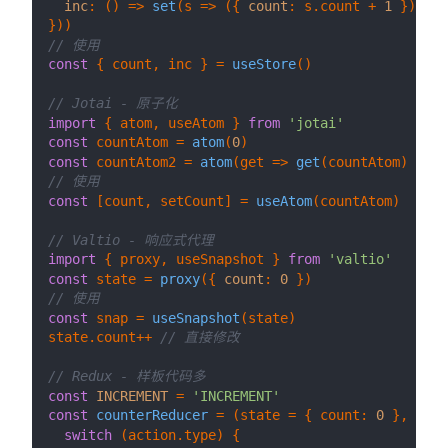
inc
: 
() =>
set
(
s
 =>
 ({ 
count
: s.
count
 + 
1
 }))

// 使用
const
 { count, inc } = 
useStore
()

// Jotai - 原子化
import
 { atom, useAtom } 
from
'jotai'
const
 countAtom = 
atom
(
0
const
 countAtom2 = 
atom
(
get
 =>
get
(countAtom) * 
2
)
// 使用
const
 [count, setCount] = 
useAtom
(countAtom)

// Valtio - 响应式代理
import
 { proxy, useSnapshot } 
from
'valtio'
const
 state = 
proxy
({ 
count
: 
0
// 使用
const
 snap = 
useSnapshot
(state)

state.
count
++ 
// 直接修改
// Redux - 样板代码多
const
INCREMENT
 = 
'INCREMENT'
const
counterReducer
 = (
state = { count: 
0
 }, acti
switch
 (action.
type
) {
