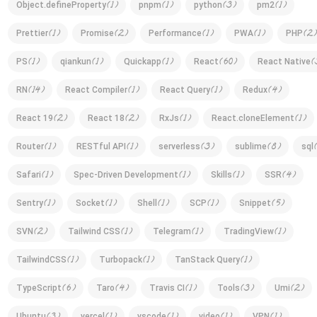
(
1
)
(
1
)
(
3
)
(
1
)
Object.defineProperty
pnpm
python
pm2
(
1
)
(
2
)
(
1
)
(
1
)
(
2
)
Prettier
Promise
Performance
PWA
PHP
(
1
)
(
1
)
(
1
)
(
60
)
(
PS
qiankun
Quickapp
React
React Native
(
14
)
(
1
)
(
1
)
(
4
)
RN
React Compiler
React Query
Redux
(
2
)
(
2
)
(
1
)
(
1
)
React 19
React 18
RxJs
React.cloneElement
(
1
)
(
1
)
(
3
)
(
8
)
Router
RESTful API
serverless
sublime
sql
(
1
)
(
1
)
(
1
)
(
4
)
Safari
Spec-Driven Development
Skills
SSR
(
1
)
(
1
)
(
1
)
(
1
)
(
5
)
Sentry
Socket
Shell
SCP
Snippet
(
2
)
(
1
)
(
1
)
(
1
)
SVN
Tailwind CSS
Telegram
TradingView
(
1
)
(
1
)
(
1
)
TailwindCSS
Turbopack
TanStack Query
(
6
)
(
4
)
(
1
)
(
3
)
(
2
)
TypeScript
Taro
Travis CI
Tools
Umi
Ubuntu
vercel
vscode
video
VPN