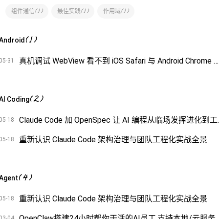
(
1
)
(
1
)
(
1
)
组件通信
最佳实践
作用域
(
1
)
Android
真机调试 WebView 看不到 iOS Safari 与 Android Chrome 远程调试完整指南
05-31
(
2
)
AI Coding
Claude Code 
05-18
重新认识 Claude Code 架构治理与团队工程化实战全景
05-18
(
4
)
Agent
重新认识 Claude Code 架构治理与团队工程化实战全景
05-18
OpenClaw搭建24小时帮你干活的AI员工,支持本地/云服务并打通飞书
03-04