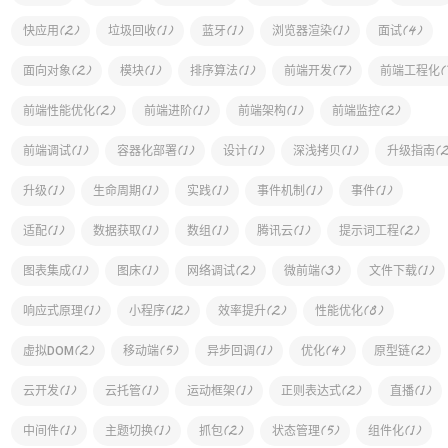
(
2
)
(
1
)
(
1
)
(
1
)
(
4
)
快应用
垃圾回收
蓝牙
浏览器渲染
面试
(
2
)
(
1
)
(
1
)
(
7
)
(
面向对象
模块
排序算法
前端开发
前端工程化
(
2
)
(
1
)
(
1
)
(
2
)
前端性能优化
前端进阶
前端架构
前端监控
(
1
)
(
1
)
(
1
)
(
1
)
(
2
前端调试
容器化部署
设计
深浅拷贝
升级指南
(
1
)
(
1
)
(
1
)
(
1
)
(
1
)
升级
生命周期
实践
事件机制
事件
(
1
)
(
1
)
(
1
)
(
1
)
(
2
)
适配
数据获取
数组
腾讯云
提示词工程
(
1
)
(
1
)
(
2
)
(
3
)
(
1
)
图表集成
图床
网络调试
微前端
文件下载
(
1
)
(
12
)
(
2
)
(
8
)
响应式原理
小程序
效率提升
性能优化
(
2
)
(
5
)
(
1
)
(
4
)
(
2
)
虚拟DOM
移动端
异步回调
优化
原型链
(
1
)
(
1
)
(
1
)
(
2
)
(
1
)
云开发
云托管
运动框架
正则表达式
直播
(
1
)
(
1
)
(
2
)
(
5
)
(
1
)
中间件
主题切换
抓包
状态管理
组件化