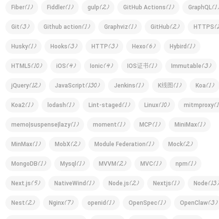
(
1
)
(
1
)
(
2
)
(
1
)
(
1
Fiber
Fiddler
gulp
GitHub Actions
GraphQL
(
3
)
(
1
)
(
1
)
(
2
)
(
Git
Github action
Graphviz
GitHub
HTTPS
(
1
)
(
3
)
(
3
)
(
6
)
(
1
)
Husky
Hooks
HTTP
Hexo
Hybird
(
10
)
(
4
)
(
4
)
(
1
)
(
3
)
HTML5
iOS
Ionic
IOS证书
Immutable
(
12
)
(
130
)
(
1
)
(
1
)
(
1
)
jQuery
JavaScript
Jenkins
K线图
Koa
(
1
)
(
1
)
(
1
)
(
10
)
(
1
Koa2
lodash
Lint-staged
Linux
mitmproxy
(
1
)
(
1
)
(
1
)
(
1
)
memo|suspense|lazy
moment
MCP
MiniMax
(
1
)
(
2
)
(
1
)
(
2
)
MinMax
MobX
Module Federation
Mock
(
1
)
(
1
)
(
2
)
(
1
)
(
1
)
MongoDB
Mysql
MVVM
MVC
npm
(
5
)
(
1
)
(
2
)
(
1
)
(
13
)
Next.js
NativeWind
Node.js
Nextjs
Node
(
2
)
(
7
)
(
1
)
(
1
)
(
3
)
Nest
Nginx
openid
OpenSpec
OpenClaw