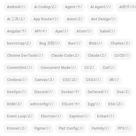
(
1
)
(
2
)
(
4
)
(
1
)
(
3
)
Android
AI Coding
Agent
AI Agent
AI助手
(
2
)
(
1
)
(
2
)
(
1
)
AI 工具
App Router
Axios
Ant Design
(
5
)
(
4
)
(
1
)
(
1
)
(
1
)
Angular
API
Ajax
Atom
babel
(
2
)
(
1
)
(
1
)
(
1
)
(
3
)
bootstrap
Bug 流程
Bun
Blob
Charles
(
1
)
(
2
)
(
2
)
(
1
)
Chrome DevTools
Claude Code
Claude
CI/CD
(
1
)
(
1
)
(
2
)
(
1
)
Commitlint
Concurrent Mode
CI
Curl
(
1
)
(
3
)
(
12
)
(
1
)
(
1
)
Cordova
Canvas
CSS
CSS3
dll
(
1
)
(
1
)
(
5
)
(
1
)
(
3
)
DevOps
Discord
Docker
Deferred
Dva
(
3
)
(
1
)
(
4
)
(
1
)
(
13
)
DOM
editconfig
ESLint
Egg
ES6
(
2
)
(
1
)
(
1
)
(
1
)
Event Loop
Electron
Express
Echart
(
2
)
(
1
)
(
1
)
(
1
)
(
1
)
Emmet
Figma
Flat Config
Formily
FPS