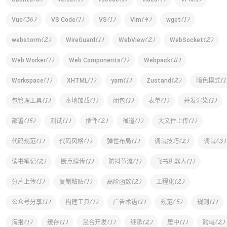
(
3
)
(
1
)
(
1
)
(
1
)
(
1
)
(
36
)
(
1
)
(
1
)
(
4
)
(
1
)
Vue
VS Code
VS
Vim
wget
(
2
)
(
1
)
(
2
)
(
2
)
webstorm
WireGuard
WebView
WebSocket
(
1
)
(
1
)
(
11
)
Web Worker
Web Components
Webpack
(
1
)
(
1
)
(
1
)
(
2
)
(
1
Workspace
XHTML
yarn
Zustand
暗色模式
(
1
)
(
1
)
(
1
)
(
1
)
(
1
)
包管理工具
本地加载
闭包
表单
并发渲染
(
15
)
(
1
)
(
2
)
(
1
)
(
1
)
部署
测试
插件
禅道
大文件上传
(
1
)
(
1
)
(
1
)
(
2
)
(
3
)
代码规范
代码风格
弹性布局
调试技巧
调试
(
2
)
(
1
)
(
1
)
(
1
)
读书笔记
断点续传
防抖节流
飞书机器人
(
1
)
(
1
)
(
2
)
(
2
)
分片上传
复制粘贴
高阶函数
工程化
(
1
)
(
1
)
(
1
)
(
5
)
(
1
)
公众号分享
构建工具
广告术语
规范
规则
(
1
)
(
1
)
(
1
)
(
2
)
(
1
)
(
2
)
海报
缓存
混合开发
继承
居中
跨域