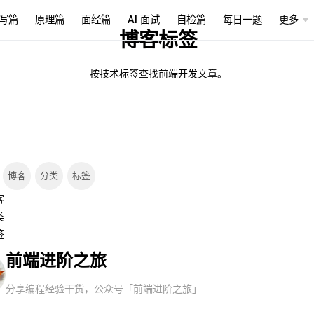
写篇
原理篇
面经篇
AI 面试
自检篇
每日一题
更多
博客标签
按技术标签查找前端开发文章。
博客
分类
标签
客
类
签
前端进阶之旅
分享编程经验干货，公众号「前端进阶之旅」