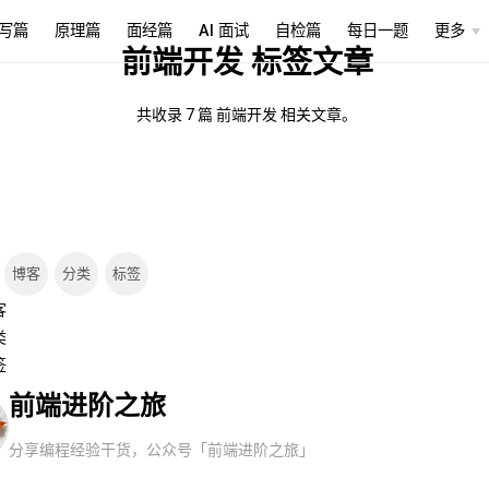
写篇
原理篇
面经篇
AI 面试
自检篇
每日一题
更多
前端开发 标签文章
共收录 7 篇 前端开发 相关文章。
博客
分类
标签
客
类
签
前端进阶之旅
分享编程经验干货，公众号「前端进阶之旅」