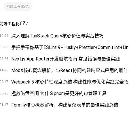
(
7
)
前端工程化
(
7
)
前端工程化
深入理解TanStack Query核心价值与实战技巧
10-06
手把手带你基于ESLin
08-06
Next.js App Router开发避坑指南 常见错误与最佳实践
06-23
MobX核心概念解析，与
11-26
Webpac
09-17
拯救磁盘空间 为什么pnpm是更好的包管理工具
05-26
Formily核心概念解析，构建复杂表单的最佳实践总结
01-17