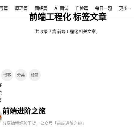
写篇
原理篇
面经篇
AI 面试
自检篇
每日一题
更多
前端工程化 标签文章
共收录 7 篇 前端工程化 相关文章。
博客
分类
标签
客
类
签
前端进阶之旅
分享编程经验干货，公众号「前端进阶之旅」