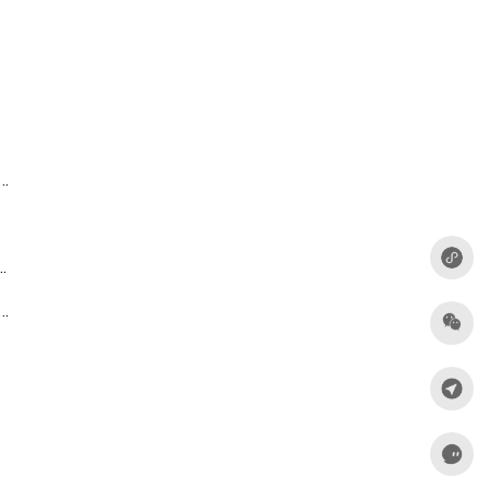
t 9+Husky+Prettier+Commitlint+Lint-staged配置前端开发规范
React协同构建响应式应用的最佳实践
k 5 核心特性深度总结 构建性能与优化实践完全指南