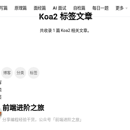
写篇
原理篇
面经篇
AI 面试
自检篇
每日一题
更多
Koa2 标签文章
共收录 1 篇 Koa2 相关文章。
博客
分类
标签
客
类
签
前端进阶之旅
分享编程经验干货，公众号「前端进阶之旅」