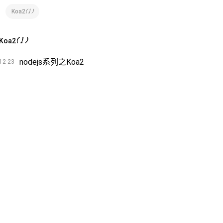
(
1
)
Koa2
(
1
)
Koa2
nodejs系列之Koa2
12-23