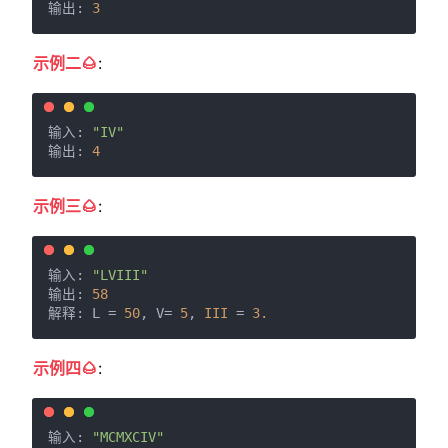
输出: 
3
示例二🌰
:
输入: 
"IV"
输出: 
4
示例三🌰
:
输入: 
"LVIII"
输出: 
58
解释: L = 
50
, V= 
5
, 
III
 = 
3.
示例四🌰
:
输入: 
"MCMXCIV"