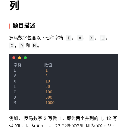
列
题目描述
罗马数字包含以下七种字符:
，
，
，
，
I
V
X
L
，
和
。
C
D
M
字符          数值

I             
1
V             
5
X             
10
L             
50
C             
100
D             
500
M             
1000
例如， 罗马数字 2 写做 II ，即为两个并列的 1。12 写
做 XII ，即为 X + II 。 27 写做 XXVII, 即为 XX + V +