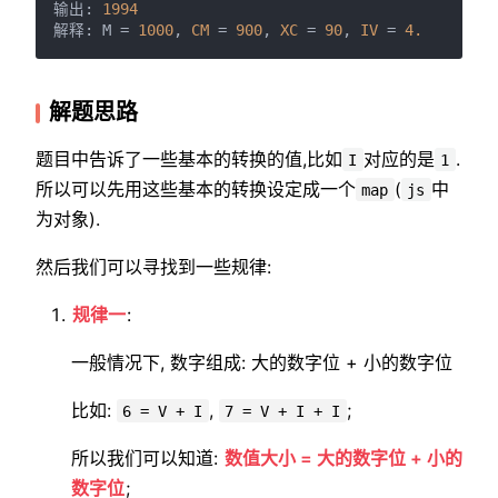
输出: 
1994
解释: M = 
1000
, 
CM
 = 
900
, 
XC
 = 
90
, 
IV
 = 
4.
解题思路
题目中告诉了一些基本的转换的值,比如
对应的是
.
I
1
所以可以先用这些基本的转换设定成一个
(
中
map
js
为对象).
然后我们可以寻找到一些规律:
规律一
:
一般情况下, 数字组成: 大的数字位 + 小的数字位
比如:
,
;
6 = V + I
7 = V + I + I
所以我们可以知道:
数值大小 = 大的数字位 + 小的
数字位
;