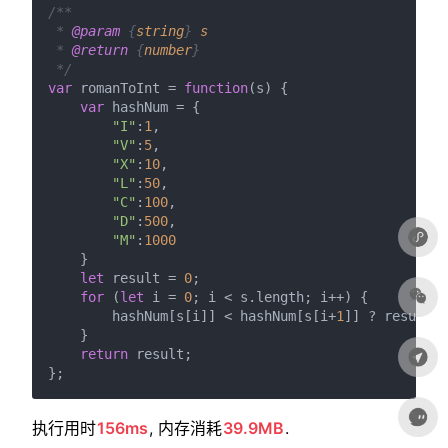
/**

 * 
@param
 {
string
} 
s
 * 
@return
 {
number
}

 */
var
 romanToInt = 
function
(
s
) {

var
 hashNum = {

"I"
:
1
,

"V"
:
5
,

"X"
:
10
,

"L"
:
50
,

"C"
:
100
,

"D"
:
500
,

"M"
:
1000
    }

let
 result = 
0
;

for
 (
let
 i = 
0
; i < s.
length
; i++) {

        hashNum[s[i]] < hashNum[s[i+
1
]] ? result -
    }

return
 result;

执行用时
156ms
, 内存消耗
39.9MB
.