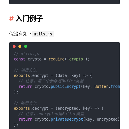
入门例子
假设有如下
utils.js
// utils.js
const
 crypto = 
require
(
'crypto'
);

// 加密方法
exports
.
encrypt
 = 
(
data, key
) =>
 {

// 注意，第二个参数是Buffer类型
return
 crypto.
publicEncrypt
(key, 
Buffer
.
from
(dat
};

// 解密方法
exports
.
decrypt
 = 
(
encrypted, key
) =>
 {

// 注意，encrypted是Buffer类型
return
 crypto.
privateDecrypt
(key, encrypted);
