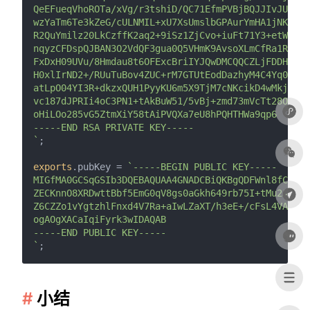
QeEFueqVhoROTa/xVg/r3tshiD/QC71EfmPVBjBQJJIvJUbjtZ
wzYaTm6Te3kZeG/cULNMIL+xU7XsUmslbGPAurYmHA1jNKFpAk
R2QuYmilz20LkCzffK2aq2+9iSz1ZjCvo+iuFt71Y3+etWomzc
nqyzCFDspQJBAN3O2VdQF3gua0Q5VHmK9AvsoXLmCfRa1RiKuF
FxDxH09UVu/8Hmdau8t6OFExcBriIYJQwDMCQQCZLjFDDHfuiF
H0xlIrND2+/RUuTuBov4ZUC+rM7GTUtEodDazhyM4C4Yq0HfJN
atLpO04YI3R+dkzxQUH1PyyKU6m5X9TjM7cNKcikD4wMkjK5p+
vc187dJPRIi4oC3PN1+tAkBuW51/5vBj+zmd73mVcTt28OmSKO
oHiLOo285vG5ZtmXiY58tAiPVQXa7eU8hPQHTHWa9qp6

-----END RSA PRIVATE KEY-----

`
;

exports
.
pubKey
 = 
`-----BEGIN PUBLIC KEY-----

MIGfMA0GCSqGSIb3DQEBAQUAA4GNADCBiQKBgQDFWnl8fChyKI
ZECKnnO8XRDwttBbf5EmG0qV8gs0aGkh649rb75I+tMu2JSNuV
Z6CZZo1vYgtzhlFnxd4V7Ra+aIwLZaXT/h3eE+/cFsL4VAJI5w
ogAOgXACaIqiFyrk3wIDAQAB

-----END PUBLIC KEY-----

`
小结