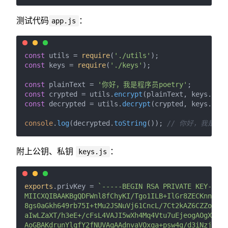
测试代码
：
app.js
const
 utils = 
require
(
'./utils'
const
 keys = 
require
(
'./keys'
);

const
 plainText = 
'你好，我是程序员poetry'
const
 crypted = utils.
encrypt
(plainText, keys.
pubK
const
 decrypted = utils.
decrypt
(crypted, keys.
priv
console
.
log
(decrypted.
toString
()); 
// 你好，我是程序员
附上公钥、私钥
：
keys.js
exports
.
privKey
 = 
`-----BEGIN RSA PRIVATE KEY-----

MIICXQIBAAKBgQDFWnl8fChyKI/Tgo1ILB+IlGr8ZECKnnO8XR
8gs0aGkh649rb75I+tMu2JSNuVj61CncL/7Ct2kAZ6CZZo1vYg
aIwLZaXT/h3eE+/cFsL4VAJI5wXh4Mq4Vtu7uEjeogAOgXACaI
AoGBAKdrunYlqfY2fNUVAqAAdnvaVOxqa+psw4g/d3iNzjJhBR