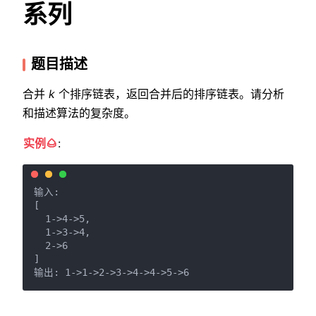
系列
题目描述
合并
k
个排序链表，返回合并后的排序链表。请分析
和描述算法的复杂度。
实例🌰
:
输入:

[

  1->4->5,

  1->3->4,

  2->6

]
