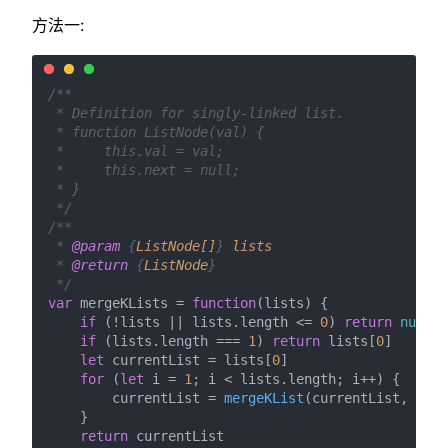
方法一:
/**

 * Definition for singly-linked list.

 * function ListNode(val) {

 *     this.val = val;

 *     this.next = null;

 * }

 */
/**

 * 
@param
 {
ListNode[]
} 
lists
 * 
@return
 {
ListNode
}

 */
var
 mergeKLists = 
function
(
lists
) {

if
 (!lists || lists.
length
 <= 
0
) 
return
null
if
 (lists.
length
 === 
1
) 
return
 lists[
0
]

let
 currentList = lists[
0
]

for
 (
let
 i = 
1
; i < lists.
length
; i++) {

        currentList = 
mergeKList
(currentList, list
    }

return
 currentList
