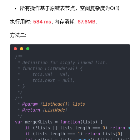
所有操作基于原链表节点，空间复杂度为O(1)
执行用时:
584 ms
, 内存消耗:
67.6MB
.
方法二:
/**

 * Definition for singly-linked list.

 * function ListNode(val) {

 *     this.val = val;

 *     this.next = null;

 * }

 */
/**

 * 
@param
 {
ListNode[]
} 
lists
 * 
@return
 {
ListNode
}

 */
var
 mergeKLists = 
function
(
lists
) {

if
 (!lists || lists.
length
 === 
0
) 
return
null
if
 (lists.
length
 === 
1
) 
return
 lists[
0
]

let
 collect = lists.
reduce
(
(
allList, list
) =>
 