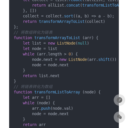
return
 allList.
concat
(
transformListToArray
    }, [])

    collect = collect.
sort
(
(
a, b
) =>
 a - b);

return
transformArrayToList
(collect)

// 将数组转化为链表
function
transformArrayToList
 (
arr
) {

let
 list = 
new
ListNode
(
null
)

let
 node = list

while
 (arr.
length
 > 
0
) {

        node.
next
 = 
new
ListNode
(arr.
shift
())

        node = node.
next
    }

return
 list.
next
// 将链表转化为数组
function
transformListToArray
 (
node
) {

let
 arr = []

while
 (node) {

        arr.
push
(node.
val
)

        node = node.
next
    }

return
 arr
