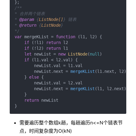
/**

* 合并两个链表

* 
@param
 {
ListNode[]
} 链表

* 
@return
 {
ListNode
}

*/
var
 mergeKList = 
function
 (
l1, l2
) {

if
 (!l1) 
return
 l2

if
 (!l2) 
return
 l1

let
 newList = 
new
ListNode
(
null
)

if
 (l1.
val
 < l2.
val
) {

        newList.
val
 = l1.
val
        newList.
next
 = 
mergeKList
(l1.
next
, l2)

    } 
else
 {

        newList.
val
 = l2.
val
        newList.
next
 = 
mergeKList
(l1, l2.
next
)

    }

return
 newList

需要遍历整个数组k趟，每趟遍历n<=N个链表节
点，时间复杂度为O(kN)