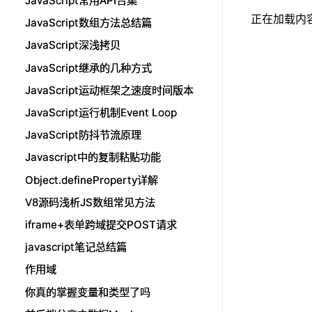
JavaScript常用API合集
JavaScript常用API合集
正在加载内容.
JavaScript数组方法总结篇
JavaScript数组方法总结篇
JavaScript深浅拷贝
JavaScript深浅拷贝
JavaScript继承的几种方式
JavaScript继承的几种方式
JavaScript运动框架之速度时间版本
JavaScript运动框架之速度时间版本
JavaScript运行机制Event Loop
JavaScript运行机制Event Loop
JavaScript防抖节流原理
JavaScript防抖节流原理
Javascript中的复制粘贴功能
Javascript中的复制粘贴功能
Object.defineProperty详解
Object.defineProperty详解
V8源码浅析JS数组常见方法
V8源码浅析JS数组常见方法
iframe+表单跨域提交POST请求
iframe+表单跨域提交POST请求
javascript笔记总结篇
javascript笔记总结篇
作用域
作用域
你真的掌握变量和类型了吗
你真的掌握变量和类型了吗