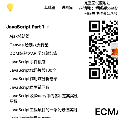
完整面试题地址：
基础篇
进阶篇
高频篇
精选篇
手
作者：程序员poetry
扫码关注作者公众号
JavaScript Part 1
JavaScript Part 1
Ajax总结篇
Ajax总结篇
Canvas 绘制八大行星
Canvas 绘制八大行星
DOM编程之API学习总结篇
DOM编程之API学习总结篇
JavaScript事件机制
JavaScript事件机制
JavaScript代码片段100个
JavaScript代码片段100个
JavaScript作用域分析总结
JavaScript作用域分析总结
JavaScript原型链回顾
JavaScript原型链回顾
JavaScript及jQuery中的各种宽高属性
JavaScript及jQuery中的各种宽高属性
图解
图解
ECM
JavaScript工程项目的一系列最佳实践
JavaScript工程项目的一系列最佳实践