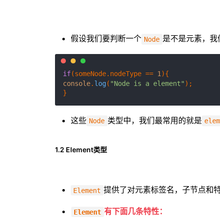
假设我们要判断一个
是不是元素，我
Node
if
(someNode.
nodeType
 == 
1
console
.
log
(
"Node is a element"
);

这些
类型中，我们最常用的就是
Node
ele
1.2 Element类型
提供了对元素标签名，子节点和
Element
有下面几条特性：
Element