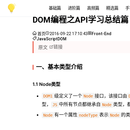
基础篇
进阶篇
高频篇
精选篇
手
DOM编程之API学习总结篇
首页
2016-09-22 17:10:43
Front-End
JavaScript
DOM
链接
原文
一、基本类型介绍
1.1 Node类型
级定义了一个
接口，该接口由
DOM1
Node
型，
中所有节点都继承自
类型，
JS
Node
有一个属性
表示
的
Node
nodeType
Node