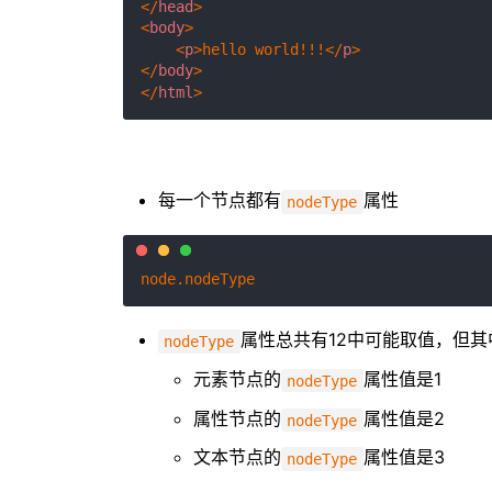
</
head
>
<
body
>
<
p
>
hello world!!!
</
p
>
</
body
>
</
html
>
每一个节点都有
属性
nodeType
node.
nodeType
属性总共有12中可能取值，但其
nodeType
元素节点的
属性值是1
nodeType
属性节点的
属性值是2
nodeType
文本节点的
属性值是3
nodeType