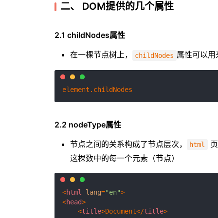
二、 DOM提供的几个属性
2.1 childNodes属性
在一棵节点树上，
属性可以用
childNodes
element.
childNodes
2.2 nodeType属性
节点之间的关系构成了节点层次，
页
html
这棵数中的每一个元素（节点）
<
html
lang
=
"en"
>
<
head
>
<
title
>
Document
</
title
>