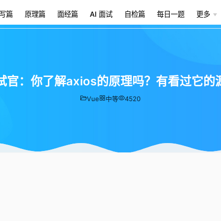
写篇
原理篇
面经篇
AI 面试
自检篇
每日一题
更多
试官：你了解axios的原理吗？有看过它的
Vue
中等
4520