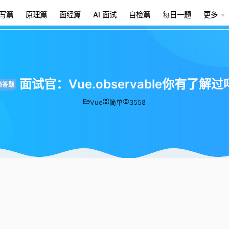
写篇
原理篇
面经篇
AI 面试
自检篇
每日一题
更多
面试官：Vue.observable你有了解过
简答题
Vue
简单
3558