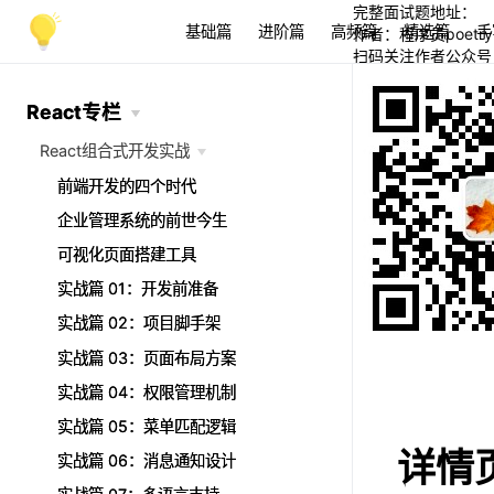
完整面试题地址：
基础篇
进阶篇
高频篇
精选篇
手
作者：程序员poetry
扫码关注作者公众号
React专栏
React专栏
React组合式开发实战
React组合式开发实战
前端开发的四个时代
前端开发的四个时代
企业管理系统的前世今生
企业管理系统的前世今生
可视化页面搭建工具
可视化页面搭建工具
实战篇 01：开发前准备
实战篇 01：开发前准备
实战篇 02：项目脚手架
实战篇 02：项目脚手架
实战篇 03：页面布局方案
实战篇 03：页面布局方案
实战篇 04：权限管理机制
实战篇 04：权限管理机制
实战篇 05：菜单匹配逻辑
实战篇 05：菜单匹配逻辑
详情页
实战篇 06：消息通知设计
实战篇 06：消息通知设计