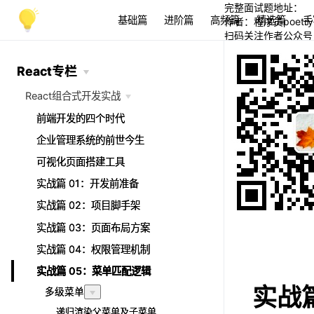
完整面试题地址：
基础篇
进阶篇
高频篇
精选篇
手
作者：程序员poetry
扫码关注作者公众号
React专栏
React专栏
React组合式开发实战
React组合式开发实战
前端开发的四个时代
前端开发的四个时代
企业管理系统的前世今生
企业管理系统的前世今生
可视化页面搭建工具
可视化页面搭建工具
实战篇 01：开发前准备
实战篇 01：开发前准备
实战篇 02：项目脚手架
实战篇 02：项目脚手架
实战篇 03：页面布局方案
实战篇 03：页面布局方案
实战篇 04：权限管理机制
实战篇 04：权限管理机制
实战篇 05：菜单匹配逻辑
实战篇 05：菜单匹配逻辑
实战篇
多级菜单
多级菜单
递归渲染父菜单及子菜单
递归渲染父菜单及子菜单