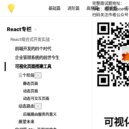
完整面试题地址：
基础篇
进阶篇
高频篇
精选篇
手
作者：程序员poetry
扫码关注作者公众号
React专栏
React专栏
React组合式开发实战
React组合式开发实战
前端开发的四个时代
前端开发的四个时代
企业管理系统的前世今生
企业管理系统的前世今生
可视化页面搭建工具
可视化页面搭建工具
三个阶段
三个阶段
静态页面
静态页面
动态页面
动态页面
动态可交互页面
动态可交互页面
动态路由
动态路由
后端路由服务的意义
后端路由服务的意义
可视化
展望未来
展望未来