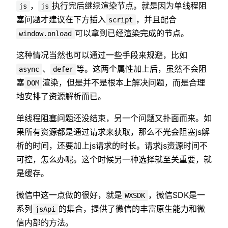
，
执行完后继续渲染节点。就是因为单线程阻
js
js
塞问题才建议在下方插入
，并且配合
script
可以拿到已经渲染完成的节点。
window.onload
这种情况当然也可以通过一些手段来规避，比如
、
等。这两个属性加上后，虽然不会阻
async
defer
塞
渲染，但是并不是根本上解决问题，而是合理
DOM
地安排了资源解析而已。
单线程阻塞问题还没结束，另一个问题又扑面而来。如
果所有资源都是通过请求来获取，那么不光会阻塞js解
析的时间，还要加上js请求的时长。请求js资源时间不
可控，怎么办呢。这个时候另一种选择就至关重要，就
是缓存。
微信中这一点做的很好，就是
，微信SDK是一
WXSDK
系列
的集合，提供了微信的丰富原生能力和微
jsApi
信内部的方法。