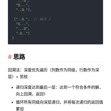
"...Q"
,

"Q..."
,

"..Q."
],

 [
"..Q."
,  
// 解法 2
"Q..."
,

"...Q"
,

".Q.."
]

思路
回溯法：深度优先遍历（列数作为同级，行数作为深
层）+ 剪枝
递归深度达到最后一层：达到一个符合条件的解，
向上回溯，返回1
循环所有同级向深层递归，并将每次递归的返回值
累加