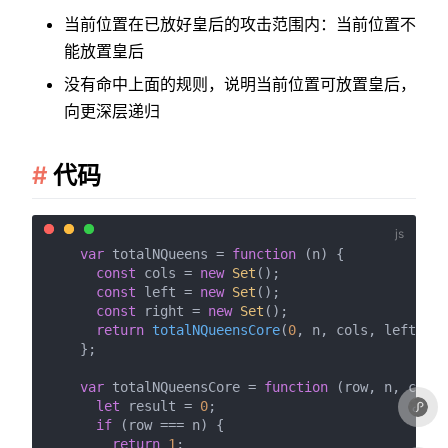
当前位置在已放好皇后的攻击范围内：当前位置不
能放置皇后
没有命中上面的规则，说明当前位置可放置皇后，
向更深层递归
代码
var
 totalNQueens = 
function
 (
n
) {

const
 cols = 
new
Set
();

const
 left = 
new
Set
();

const
 right = 
new
Set
();

return
totalNQueensCore
(
0
, n, cols, left, ri
    };

var
 totalNQueensCore = 
function
 (
row, n, cols,
let
 result = 
0
;

if
 (row === n) {

return
1
;
