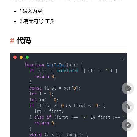
1.输入为空
2.有无符号 正负
代码
function
StrToInt
(
str
) {

if
 (str == 
undefined
 || str == 
''
) {

return
0
;

      }

const
 first = str[
0
];

let
 i = 
1
;

let
 int = 
0
;

if
 (first >= 
0
 && first <= 
9
) {

        int = first;

      } 
else
if
 (first !== 
'-'
 && first !== 
'+'
) {

return
0
;

      }

while
 (i < str.
length
) {
