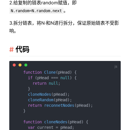
2.给复制的链表random赋值，即
。
N.random=N.random.next
3.拆分链表，将N·和N进行拆分，保证原始链表不受影
响。
代码
function
Clone
(
pHead
) {

if
 (pHead === 
null
) {

return
null
;

      }

cloneNodes
(pHead);

cloneRandom
(pHead);

return
reconnetNodes
(pHead);

    }

function
cloneNodes
(
pHead
) {

var
 current = pHead;
