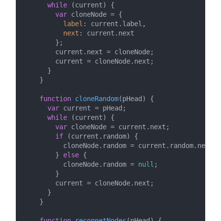
while
 (current) {

var
 cloneNode = {

label
: current.
label
,

next
: current.
next
        };

        current.
next
 = cloneNode;

        current = cloneNode.
next
;

      }

    }

function
cloneRandom
(
pHead
) {

var
 current = pHead;

while
 (current) {

var
 cloneNode = current.
next
;

if
 (current.
random
) {

          cloneNode.
random
 = current.
random
.
next
;

        } 
else
 {

          cloneNode.
random
 = 
null
;

        }

        current = cloneNode.
next
;

      }

    }

function
reconnetNodes
(
pHead
) {
