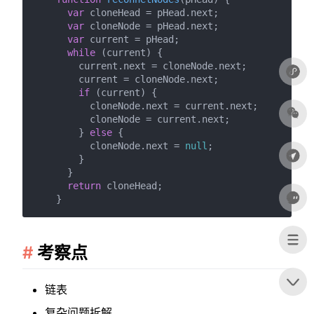
var
 cloneHead = pHead.
next
;

var
 cloneNode = pHead.
next
;

var
 current = pHead;

while
 (current) {

        current.
next
 = cloneNode.
next
;

        current = cloneNode.
next
;

if
 (current) {

          cloneNode.
next
 = current.
next
;

          cloneNode = current.
next
;

        } 
else
 {

          cloneNode.
next
 = 
null
;

        }

      }

return
 cloneHead;

考察点
链表
复杂问题拆解