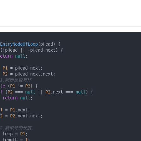
EntryNodeOfLoop
(
pHead
) {

(!pHead || !pHead.
next
) {

eturn
null
;

P1
 = pHead.
next
;

P2
 = pHead.
next
.
next
;

 1.判断是否有环
le
 (
P1
 != 
P2
) {

f
 (
P2
 === 
null
 || 
P2
.
next
 === 
null
) {

return
null
;

1
 = 
P1
.
next
;

2
 = 
P2
.
next
.
next
;

 2.获取环的长度
 temp = 
P1
;

 length = 
1
;
