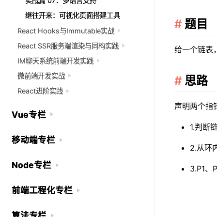
实战篇 07：多语言支持
实战篇 07：多语言支持
继往开来：可视化页面搭建工具
继往开来：可视化页面搭建工具
题目
React Hooks与Immutable实战
React Hooks与Immutable实战
React SSR服务端渲染与同构实践
React SSR服务端渲染与同构实践
给一个链表
IM聊天系统前端开发实践
IM聊天系统前端开发实践
微前端开发实战
微前端开发实战
思路
React进阶实践
React进阶实践
声明两个指针 
Vue专栏
Vue专栏
1.判断
移动端专栏
移动端专栏
2.从环
Node专栏
Node专栏
3.P1
前端工程化专栏
前端工程化专栏
算法专栏
算法专栏