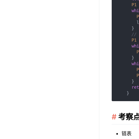
P1
 
whi
P
        l
      }

//
P1
 
whi
P
      }

whi
P
P
      }

ret
考察
链表