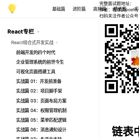
完整面试题地址：
基础篇
进阶篇
高频篇
精选篇
手
作者：程序员poetry
扫码关注作者公众号
React专栏
React专栏
React组合式开发实战
React组合式开发实战
前端开发的四个时代
前端开发的四个时代
企业管理系统的前世今生
企业管理系统的前世今生
可视化页面搭建工具
可视化页面搭建工具
实战篇 01：开发前准备
实战篇 01：开发前准备
实战篇 02：项目脚手架
实战篇 02：项目脚手架
实战篇 03：页面布局方案
实战篇 03：页面布局方案
实战篇 04：权限管理机制
实战篇 04：权限管理机制
实战篇 05：菜单匹配逻辑
实战篇 05：菜单匹配逻辑
链表
实战篇 06：消息通知设计
实战篇 06：消息通知设计