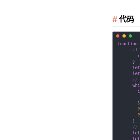
代码
function
if
 
r
      }

let
let
//
whi
i
        }

P
P
      }

//
let
let