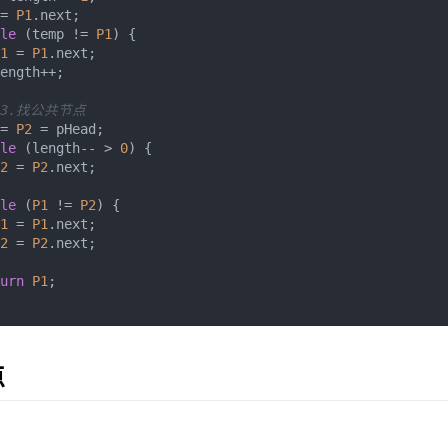
= 
P1
.
next
;

le
 (temp != 
P1
) {

1
 = 
P1
.
next
;

ength++;

 3.找公共节点
= 
P2
 = pHead;

le
 (length-- > 
0
) {

2
 = 
P2
.
next
;

le
 (
P1
 != 
P2
) {

1
 = 
P1
.
next
;

2
 = 
P2
.
next
;

urn
P1
;

点