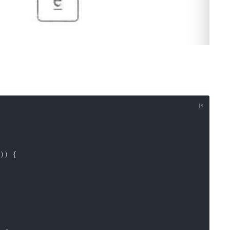
)) {
