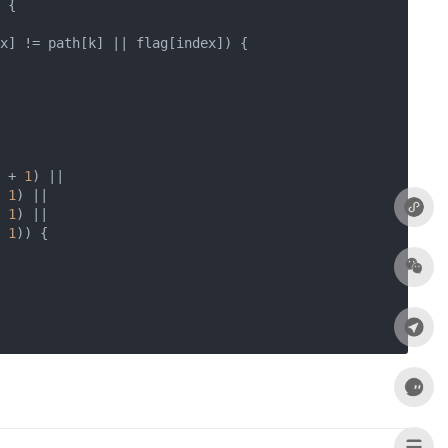
 {

x] != path[k] || flag[index]) {

 + 
1
) ||

 
1
) ||

 
1
) ||

 
1
)) {
