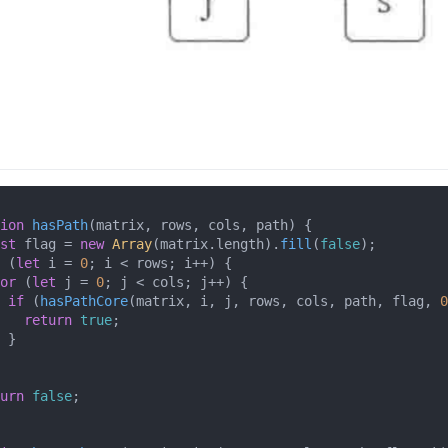
ion
hasPath
(
matrix, rows, cols, path
) {

st
 flag = 
new
Array
(matrix.
length
).
fill
(
false
);

 (
let
 i = 
0
; i < rows; i++) {

or
 (
let
 j = 
0
; j < cols; j++) {

if
 (
hasPathCore
(matrix, i, j, rows, cols, path, flag, 
0
return
true
;

 }

urn
false
;
