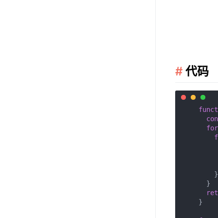
代码
funct
con
for
f
         
        }

      }

ret
    }
