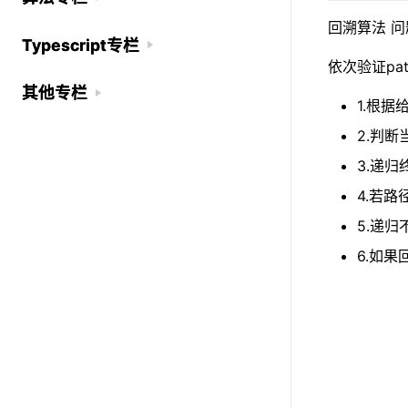
回溯算法 
Typescript专栏
Typescript专栏
依次验证p
其他专栏
其他专栏
1.根
2.判
3.递归
4.若
5.递
6.如