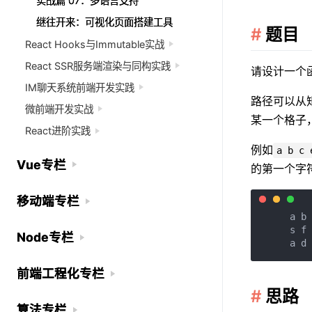
实战篇 07：多语言支持
实战篇 07：多语言支持
继往开来：可视化页面搭建工具
继往开来：可视化页面搭建工具
题目
React Hooks与Immutable实战
React Hooks与Immutable实战
React SSR服务端渲染与同构实践
React SSR服务端渲染与同构实践
请设计一个
IM聊天系统前端开发实践
IM聊天系统前端开发实践
路径可以从
微前端开发实战
微前端开发实战
某一个格子
React进阶实践
React进阶实践
例如
a b c 
Vue专栏
Vue专栏
的第一个字
移动端专栏
移动端专栏
     a b 
     s f 
Node专栏
Node专栏
前端工程化专栏
前端工程化专栏
思路
算法专栏
算法专栏