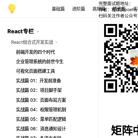
完整面试题地址：
基础篇
进阶篇
高频篇
精选篇
手
作者：程序员poetry
扫码关注作者公众号
React专栏
React专栏
React组合式开发实战
React组合式开发实战
前端开发的四个时代
前端开发的四个时代
企业管理系统的前世今生
企业管理系统的前世今生
可视化页面搭建工具
可视化页面搭建工具
实战篇 01：开发前准备
实战篇 01：开发前准备
实战篇 02：项目脚手架
实战篇 02：项目脚手架
实战篇 03：页面布局方案
实战篇 03：页面布局方案
实战篇 04：权限管理机制
实战篇 04：权限管理机制
实战篇 05：菜单匹配逻辑
实战篇 05：菜单匹配逻辑
矩阵
实战篇 06：消息通知设计
实战篇 06：消息通知设计