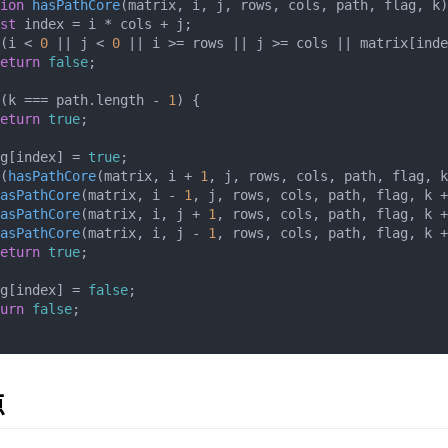
ion
hasPathCore
(
matrix, i, j, rows, cols, path, flag, k
)
st
 index = i * cols + j;

(i < 
0
 || j < 
0
 || i >= rows || j >= cols || matrix[inde
eturn
false
;

(k === path.
length
 - 
1
) {

eturn
true
;

g[index] = 
true
;

(
hasPathCore
(matrix, i + 
1
, j, rows, cols, path, flag, k
asPathCore
(matrix, i - 
1
, j, rows, cols, path, flag, k +
asPathCore
(matrix, i, j + 
1
, rows, cols, path, flag, k +
asPathCore
(matrix, i, j - 
1
, rows, cols, path, flag, k +
eturn
true
;

g[index] = 
false
;

urn
false
;

点