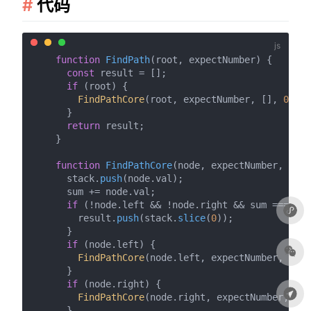
代码
function
FindPath
(
root, expectNumber
) {

const
 result = [];

if
 (root) {

FindPathCore
(root, expectNumber, [], 
0
, re
      }

return
 result;

    }

function
FindPathCore
(
node, expectNumber, stac
      stack.
push
(node.
val
);

      sum += node.
val
;

if
 (!node.
left
 && !node.
right
 && sum === exp
        result.
push
(stack.
slice
(
0
));

      }

if
 (node.
left
) {

FindPathCore
(node.
left
, expectNumber, stac
      }

if
 (node.
right
) {

FindPathCore
(node.
right
, expectNumber, sta
      }
