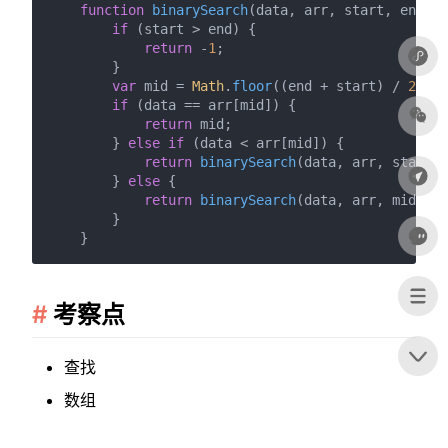
function
binarySearch
(
data, arr, start, end
) {

if
 (start > end) {

return
 -
1
;

        }

var
 mid = 
Math
.
floor
((end + start) / 
2
);

if
 (data == arr[mid]) {

return
 mid;

        } 
else
if
 (data < arr[mid]) {

return
binarySearch
(data, arr, start, 
        } 
else
 {

return
binarySearch
(data, arr, mid + 
1
        }

考察点
查找
数组