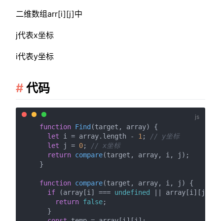
二维数组arr[i][j]中
j代表x坐标
i代表y坐标
代码
function
Find
(
target, array
) {

let
 i = array.
length
 - 
1
; 
// y坐标
let
 j = 
0
; 
// x坐标
return
compare
(target, array, i, j);

    }

function
compare
(
target, array, i, j
) {

if
 (array[i] === 
undefined
 || array[i][j] ==
return
false
;

      }

const
 temp = array[i][j];
