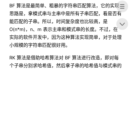
BF 算法是最简单、粗暴的字符串匹配算法，它的实现
思路是，拿模式串与主串中是所有子串匹配，看是否有
能匹配的子串。所以，时间复杂度也比较高，是
O(n*m)，n、m 表示主串和模式串的长度。不过，在
实际的软件开发中，因为这种算法实现简单，对于处理
小规模的字符串匹配很好用。
RK 算法是借助哈希算法对 BF 算法进行改造，即对每
个子串分别求哈希值，然后拿子串的哈希值与模式串的
哈希值比较，减少了比较的时间。所以，理想情况下，
RK 算法的时间复杂度是 O(n)，跟 BF 算法相比，效率
提高了很多。不过这样的效率取决于哈希算法的设计方
法，如果存在冲突的情况下，时间复杂度可能会退化。
极端情况下，哈希算法大量冲突，时间复杂度就退化为
O(n*m)