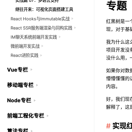
实战篇 07：多语言支持
实战篇 07：多语言支持
专题
继往开来：可视化页面搭建工具
继往开来：可视化页面搭建工具
React Hooks与Immutable实战
React Hooks与Immutable实战
红黑树是一
React SSR服务端渲染与同构实践
React SSR服务端渲染与同构实践
现，对于基
IM聊天系统前端开发实践
IM聊天系统前端开发实践
我为什么这
微前端开发实战
微前端开发实战
项目开发没
React进阶实践
React进阶实践
没什么用，
Vue专栏
Vue专栏
如果你对数
懵懵懂懂的
移动端专栏
移动端专栏
内容。
好，我们现
Node专栏
Node专栏
解释了，这
前端工程化专栏
前端工程化专栏
实现
算法专栏
算法专栏