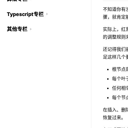
不知道你有
Typescript专栏
Typescript专栏
骤，就肯定
其他专栏
其他专栏
实际上，红
的调整规则
还记得我们
足这样几个
根节点
每个叶
任何相
每个节
在插入、删
恢复过来。