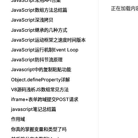
JavaScript常用API合集
JavaScript常用API合集
正在加载内容.
JavaScript数组方法总结篇
JavaScript数组方法总结篇
JavaScript深浅拷贝
JavaScript深浅拷贝
JavaScript继承的几种方式
JavaScript继承的几种方式
JavaScript运动框架之速度时间版本
JavaScript运动框架之速度时间版本
JavaScript运行机制Event Loop
JavaScript运行机制Event Loop
JavaScript防抖节流原理
JavaScript防抖节流原理
Javascript中的复制粘贴功能
Javascript中的复制粘贴功能
Object.defineProperty详解
Object.defineProperty详解
V8源码浅析JS数组常见方法
V8源码浅析JS数组常见方法
iframe+表单跨域提交POST请求
iframe+表单跨域提交POST请求
javascript笔记总结篇
javascript笔记总结篇
作用域
作用域
你真的掌握变量和类型了吗
你真的掌握变量和类型了吗