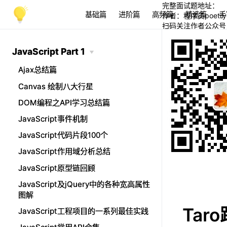
完整面试题地址：
基础篇
进阶篇
高频篇
精选篇
手
作者：程序员poetry
扫码关注作者公众号
JavaScript Part 1
JavaScript Part 1
Ajax总结篇
Ajax总结篇
Canvas 绘制八大行星
Canvas 绘制八大行星
DOM编程之API学习总结篇
DOM编程之API学习总结篇
JavaScript事件机制
JavaScript事件机制
JavaScript代码片段100个
JavaScript代码片段100个
JavaScript作用域分析总结
JavaScript作用域分析总结
JavaScript原型链回顾
JavaScript原型链回顾
JavaScript及jQuery中的各种宽高属性
JavaScript及jQuery中的各种宽高属性
图解
图解
Ta
JavaScript工程项目的一系列最佳实践
JavaScript工程项目的一系列最佳实践