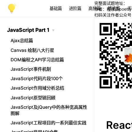
完整面试题地址：
基础篇
进阶篇
高频篇
精选篇
手
作者：程序员poetry
扫码关注作者公众号
JavaScript Part 1
JavaScript Part 1
Ajax总结篇
Ajax总结篇
Canvas 绘制八大行星
Canvas 绘制八大行星
DOM编程之API学习总结篇
DOM编程之API学习总结篇
JavaScript事件机制
JavaScript事件机制
JavaScript代码片段100个
JavaScript代码片段100个
JavaScript作用域分析总结
JavaScript作用域分析总结
JavaScript原型链回顾
JavaScript原型链回顾
JavaScript及jQuery中的各种宽高属性
JavaScript及jQuery中的各种宽高属性
图解
图解
Rea
JavaScript工程项目的一系列最佳实践
JavaScript工程项目的一系列最佳实践