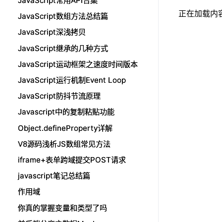
JavaScript常用API合集
JavaScript常用API合集
正在加载内容.
JavaScript数组方法总结篇
JavaScript数组方法总结篇
JavaScript深浅拷贝
JavaScript深浅拷贝
JavaScript继承的几种方式
JavaScript继承的几种方式
JavaScript运动框架之速度时间版本
JavaScript运动框架之速度时间版本
JavaScript运行机制Event Loop
JavaScript运行机制Event Loop
JavaScript防抖节流原理
JavaScript防抖节流原理
Javascript中的复制粘贴功能
Javascript中的复制粘贴功能
Object.defineProperty详解
Object.defineProperty详解
V8源码浅析JS数组常见方法
V8源码浅析JS数组常见方法
iframe+表单跨域提交POST请求
iframe+表单跨域提交POST请求
javascript笔记总结篇
javascript笔记总结篇
作用域
作用域
你真的掌握变量和类型了吗
你真的掌握变量和类型了吗