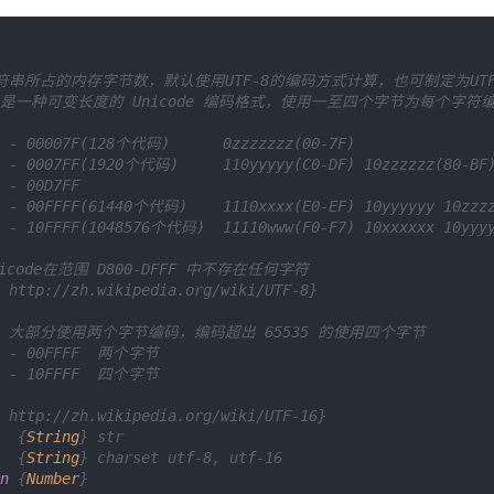
符串所占的内存字节数，默认使用UTF-8的编码方式计算，也可制定为UTF-
-8 是一种可变长度的 Unicode 编码格式，使用一至四个字节为每个字符编
0 - 00007F(128个代码)      0zzzzzzz(00-7F)              
0 - 0007FF(1920个代码)     110yyyyy(C0-DF) 10zzzzzz(80-B
 - 00D7FF 

0 - 00FFFF(61440个代码)    1110xxxx(E0-EF) 10yyyyyy 10zz
0 - 10FFFF(1048576个代码)  11110www(F0-F7) 10xxxxxx 10yy
nicode在范围 D800-DFFF 中不存在任何字符

 http://zh.wikipedia.org/wiki/UTF-8}

-16 大部分使用两个字节编码，编码超出 65535 的使用四个字节

0 - 00FFFF  两个字节

0 - 10FFFF  四个字节

 http://zh.wikipedia.org/wiki/UTF-16}

  {
String
} str 

  {
String
} charset utf-8, utf-16

n
 {
Number
}
