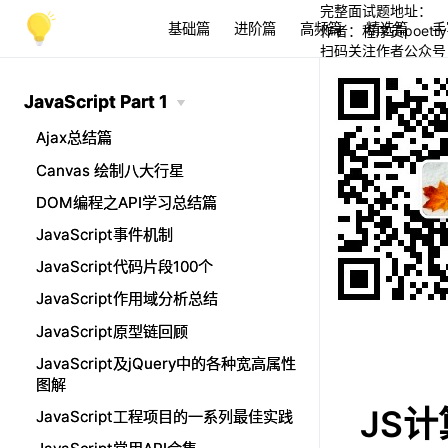
完整面试题地址：
基础篇
进阶篇
高频篇
精选篇
手
作者：程序员poetry
扫码关注作者公众号
JavaScript Part 1
JavaScript Part 1
Ajax总结篇
Ajax总结篇
Canvas 绘制八大行星
Canvas 绘制八大行星
DOM编程之API学习总结篇
DOM编程之API学习总结篇
JavaScript事件机制
JavaScript事件机制
JavaScript代码片段100个
JavaScript代码片段100个
JavaScript作用域分析总结
JavaScript作用域分析总结
JavaScript原型链回顾
JavaScript原型链回顾
JavaScript及jQuery中的各种宽高属性
JavaScript及jQuery中的各种宽高属性
图解
图解
JS
JavaScript工程项目的一系列最佳实践
JavaScript工程项目的一系列最佳实践