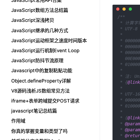
JavaScript常用API合集
JavaScript常用API合集
JavaScript数组方法总结篇
JavaScript数组方法总结篇
/**

JavaScript深浅拷贝
JavaScript深浅拷贝
 * 计算字
 * UTF
JavaScript继承的几种方式
JavaScript继承的几种方式
 * 

JavaScript运动框架之速度时间版本
JavaScript运动框架之速度时间版本
 * 00000
 * 00008
JavaScript运行机制Event Loop
JavaScript运行机制Event Loop
 * 000800
   00E00
JavaScript防抖节流原理
JavaScript防抖节流原理
 * 01000
Javascript中的复制粘贴功能
Javascript中的复制粘贴功能
 * 

 * 注: U
Object.defineProperty详解
Object.defineProperty详解
 * {
@link
 * 

V8源码浅析JS数组常见方法
V8源码浅析JS数组常见方法
 * UTF
 * 00000
iframe+表单跨域提交POST请求
iframe+表单跨域提交POST请求
 * 01000
javascript笔记总结篇
javascript笔记总结篇
 * 

 * {
@link
作用域
作用域
 * 
@param
 * 
@param
你真的掌握变量和类型了吗
你真的掌握变量和类型了吗
 * 
@retur