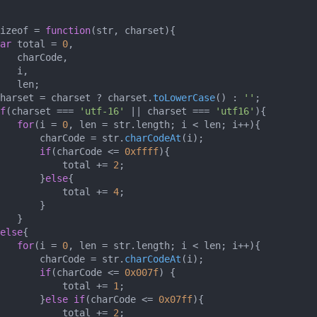
izeof = 
function
(
str, charset
){

ar
 total = 
0
,

   charCode,

   i,

   len;

harset = charset ? charset.
toLowerCase
() : 
''
;

f
(charset === 
'utf-16'
 || charset === 
'utf16'
){

for
(i = 
0
, len = str.
length
; i < len; i++){

       charCode = str.
charCodeAt
(i);

if
(charCode <= 
0xffff
){

           total += 
2
;

       }
else
{

           total += 
4
;

       }

   }

else
{

for
(i = 
0
, len = str.
length
; i < len; i++){

       charCode = str.
charCodeAt
(i);

if
(charCode <= 
0x007f
) {

           total += 
1
;

       }
else
if
(charCode <= 
0x07ff
){

           total += 
2
;
