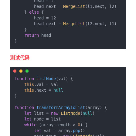
        head = l1

        head.
next
 = 
MergeList
(l1.
next
, l2)

    } 
else
 {

        head = l2

        head.
next
 = 
MergeList
(l2.
next
, l1)

    }

return
 head

测试代码
function
ListNode
(
val
) {

this
.
val
 = val

this
.
next
 = 
null
}

function
transformArrayToList
(
array
) {

let
 list = 
new
ListNode
(
null
)

let
 node = list

while
 (array.
length
 > 
0
) {

let
 val = array.
pop
()
