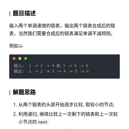
题目描述
输入两个单调递增的链表，输出两个链表合成后的链
表，当然我们需要合成后的链表满足单调不减规则。
例如🌰
输入:  
1
 -> 
2
 -> 
4
 和 
3
 -> 
5
 -> 
6
输出:  
1
 -> 
2
 -> 
3
 -> 
4
 -> 
5
 -> 
6
解题思路
从两个链表的头部开始逐步比较, 取较小的节点;
利用递归, 继续比较上一次剩下的链表和上一次较
小节点的
next