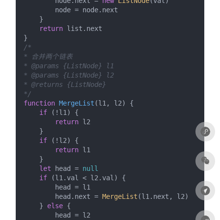
        node.
next
 = 
new
ListNode
(val)

        node = node.
next
    }

return
 list.
next
/*

* 合并两个链表

* @params {ListNode} l1

* @params {ListNode} l2

* @returns {ListNode}

*/
function
MergeList
(
l1, l2
) {

if
 (!l1) {

return
 l2

    }

if
 (!l2) {

return
 l1

    }

let
 head = 
null
if
 (l1.
val
 < l2.
val
) {

        head = l1

        head.
next
 = 
MergeList
(l1.
next
, l2)

    } 
else
 {

        head = l2
