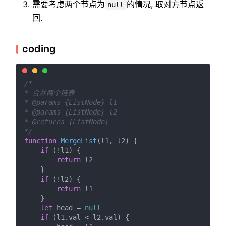
需要考虑两个节点为
的情况, 取对方节点返
null
回.
coding
/*

* 合并两个链表

* @params {ListNode} l1

* @params {ListNode} l2

* @returns {ListNode}

*/
function
MergeList
(
l1, l2
) {

if
 (!l1) {

return
 l2

    }

if
 (!l2) {

return
 l1

    }

let
 head = 
null
if
 (l1.
val
 < l2.
val
) {
