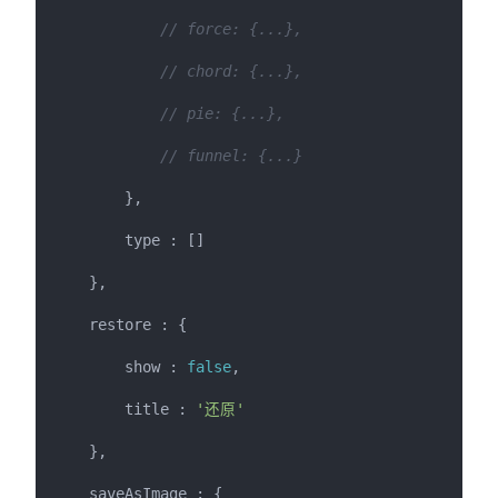
// force: {...},
// chord: {...},
// pie: {...},
// funnel: {...}
        },

        type : []

    },

    restore : {

        show : 
false
,

        title : 
'还原'
    },

    saveAsImage : {
