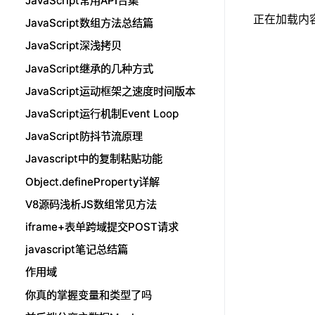
JavaScript常用API合集
JavaScript常用API合集
正在加载内容.
JavaScript数组方法总结篇
JavaScript数组方法总结篇
JavaScript深浅拷贝
JavaScript深浅拷贝
JavaScript继承的几种方式
JavaScript继承的几种方式
JavaScript运动框架之速度时间版本
JavaScript运动框架之速度时间版本
JavaScript运行机制Event Loop
JavaScript运行机制Event Loop
JavaScript防抖节流原理
JavaScript防抖节流原理
Javascript中的复制粘贴功能
Javascript中的复制粘贴功能
Object.defineProperty详解
Object.defineProperty详解
V8源码浅析JS数组常见方法
V8源码浅析JS数组常见方法
iframe+表单跨域提交POST请求
iframe+表单跨域提交POST请求
javascript笔记总结篇
javascript笔记总结篇
作用域
作用域
你真的掌握变量和类型了吗
你真的掌握变量和类型了吗