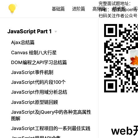
完整面试题地址：
基础篇
进阶篇
高频篇
精选篇
手
作者：程序员poetry
扫码关注作者公众号
JavaScript Part 1
JavaScript Part 1
Ajax总结篇
Ajax总结篇
Canvas 绘制八大行星
Canvas 绘制八大行星
DOM编程之API学习总结篇
DOM编程之API学习总结篇
JavaScript事件机制
JavaScript事件机制
JavaScript代码片段100个
JavaScript代码片段100个
JavaScript作用域分析总结
JavaScript作用域分析总结
JavaScript原型链回顾
JavaScript原型链回顾
JavaScript及jQuery中的各种宽高属性
JavaScript及jQuery中的各种宽高属性
图解
图解
we
JavaScript工程项目的一系列最佳实践
JavaScript工程项目的一系列最佳实践