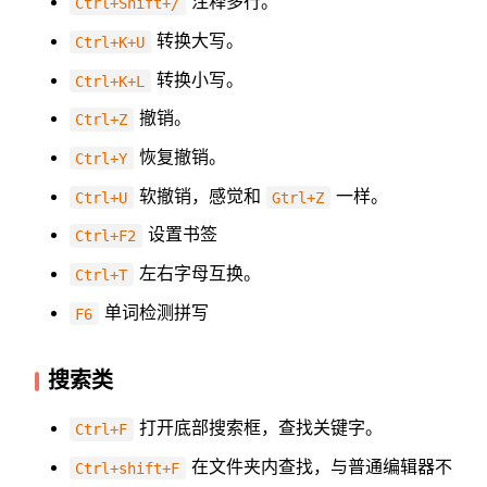
注释多行。
Ctrl+Shift+/
转换大写。
Ctrl+K+U
转换小写。
Ctrl+K+L
撤销。
Ctrl+Z
恢复撤销。
Ctrl+Y
软撤销，感觉和
一样。
Ctrl+U
Gtrl+Z
设置书签
Ctrl+F2
左右字母互换。
Ctrl+T
单词检测拼写
F6
搜索类
打开底部搜索框，查找关键字。
Ctrl+F
在文件夹内查找，与普通编辑器不
Ctrl+shift+F