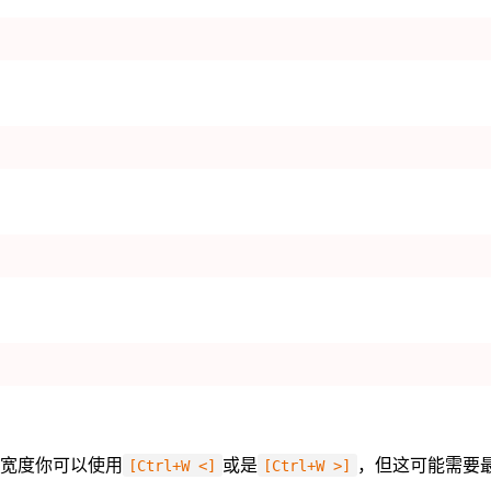
宽度你可以使用
或是
，但这可能需要
[Ctrl+W <]
[Ctrl+W >]